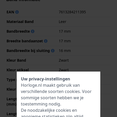
EAN
7613284211395
Materiaal Band
Leer
Bandbreedte
17 mm
Breedte bandaanzet
17 mm
Bandbreedte bij sluiting
16 mm
Kleur Band
Zwart
Kleur stiksel
Zwart
Uw privacy-instellingen
Type sluiting
Gesp vouwsluiting
Horloge.nl maakt gebruik van
Kleur sluiting
Zilver
verschillende soorten
cookies
. Voor
sommige soorten hebben we je
Lengte band op 12 uur
74 mm
toestemming nodig.
(mm)
De noodzakelijke cookies en
Lengte band op 6 uur (mm)
115 mm
anonieme statistieken zijn altijd