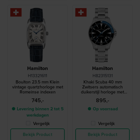
Hamilton
Hamilton
H13321611
H82315131
Boulton 23.5 mm Klein
Khaki Scuba 40 mm
vintage quartzhorloge met
Zwitsers automatisch
Romeinse indexen
duikerstijl horloge met
datum
745,-
895,-
● Levering binnen 2 tot 5
● Op voorraad
werkdagen
Vergelijk
Vergelijk
Bekijk Product
Bekijk Product