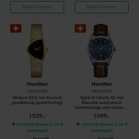
Bekijk Product
Bekijk Product
Hamilton
Hamilton
H24301131
H42415541
Ventura 32.3 mm Iconisch
Spirit of Liberty 42 mm
goudkleurig quartzhorloge
Klassiek automatisch
herenhorloge met moderne
uitstraling
1.025,-
1.095,-
● Levering binnen 2 tot 5
● Levering binnen 2 tot 5
werkdagen
werkdagen
Vergelijk
Vergelijk