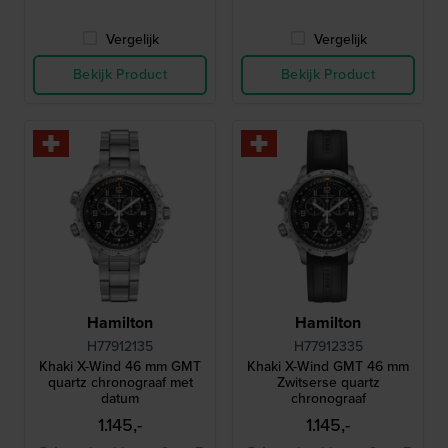
Vergelijk
Vergelijk
Bekijk Product
Bekijk Product
Hamilton
Hamilton
H77912135
H77912335
Khaki X-Wind 46 mm GMT
Khaki X-Wind GMT 46 mm
quartz chronograaf met
Zwitserse quartz
datum
chronograaf
1.145,-
1.145,-