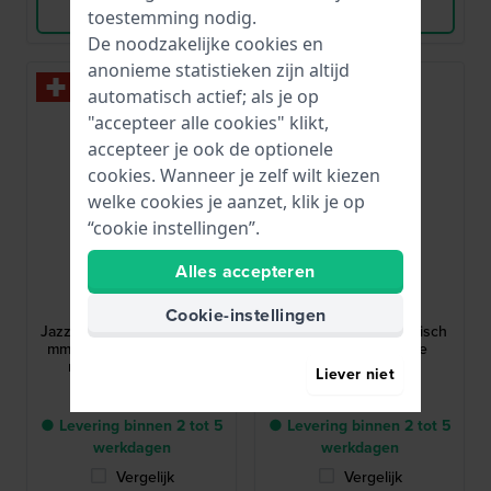
Bekijk Product
Bekijk Product
toestemming nodig.
De noodzakelijke cookies en
anonieme statistieken zijn altijd
automatisch actief; als je op
"accepteer alle cookies" klikt,
accepteer je ook de optionele
cookies. Wanneer je zelf wilt kiezen
welke cookies je aanzet, klik je op
“cookie instellingen”.
Alles accepteren
Hamilton
Hamilton
H32705041
H24301731
Cookie-instellingen
Jazzmaster Open Heart 42
Ventura 32.3 mm Iconisch
mm Automatisch horloge
zwart quartzhorloge
met opengewerkte
Liever niet
wijzerplaat
1.225,-
1.025,-
● Levering binnen 2 tot 5
● Levering binnen 2 tot 5
werkdagen
werkdagen
Vergelijk
Vergelijk