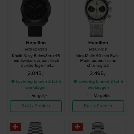
Hamilton
Hamilton
H78505330
H38416111
Khaki Navy BelowZero 46
Intra-Matic 40 mm Swiss
mm Zwitsers automatisch
Made automatische
duikhorloge met
chronograaf
heliumventiel - Gedragen in
2.045,-
2.495,-
de film Tenet
● Levering binnen 2 tot 5
● Levering binnen 2 tot 5
werkdagen
werkdagen
Vergelijk
Vergelijk
Bekijk Product
Bekijk Product