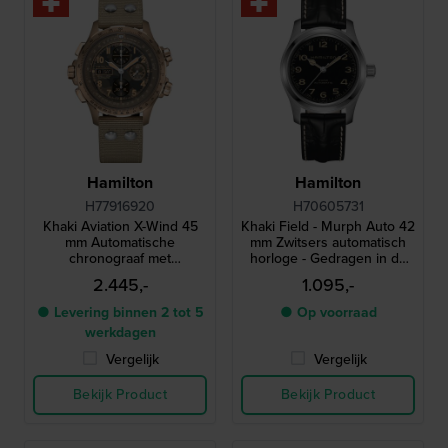
Hamilton
Hamilton
H77916920
H70605731
Khaki Aviation X-Wind 45
Khaki Field - Murph Auto 42
mm Automatische
mm Zwitsers automatisch
chronograaf met
horloge - Gedragen in de
windrichting calculator
film Interstellar
2.445,-
1.095,-
● Levering binnen 2 tot 5
● Op voorraad
werkdagen
Vergelijk
Vergelijk
Bekijk Product
Bekijk Product