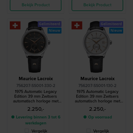
Bekijk Product
Bekijk Product
Gelimiteerd
Gelimiteerd
Nieuw
Nieuw
Maurice Lacroix
Maurice Lacroix
756207-SS001-330-2
756207-SS001-130-2
1975 Automatic Legacy
1975 Automatic Legacy
Edition 39 mm Zwitsers
Edition 39 mm Zwitsers
automatisch horloge met
automatisch horloge met
beperkte oplage en petite
beperkte oplage en petite
2.250,-
2.250,-
seconde
seconde
● Levering binnen 3 tot 6
● Op voorraad
werkdagen
Vergelijk
Vergelijk