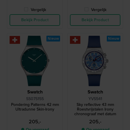
Vergelijk
Vergelijk
Bekijk Product
Bekijk Product
Nieuw
Nieuw
Swatch
Swatch
SS07S155
YVS541
Pondering Patterns 42 mm
Sky reflective 43 mm
Ultradunne Skin-Irony
Roestvrijstalen Irony
chronograaf met datum
205,-
205,-
● Op voorraad
● Op voorraad