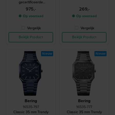
gecertificeerde
automatische duiker met
975,-
269,-
drukventiel en keramische
lunette
● Op voorraad
● Op voorraad
Vergelijk
Vergelijk
Bekijk Product
Bekijk Product
Nieuw
Nieuw
Bering
Bering
16535-797
16535-777
Classic 35 mm Trendy
Classic 35 mm Trendy