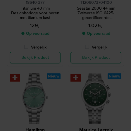
18640-377
T1209073704100
Titanium 40 mm
Seastar 2000 44 mm
Designhorloge voor heren
Zwitserse ISO 6425-
met titanium kast
gecertificeerde
automatische duiker met
129,-
1.025,-
drukventiel en keramische
lunette
● Op voorraad
● Op voorraad
Vergelijk
Vergelijk
Bekijk Product
Bekijk Product
Nieuw
Nieuw
Hamilton
Maurice Lacroix