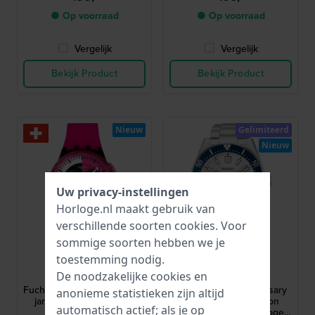
● Op voorraad
● Op voorraad
Vergelijk
Vergelijk
Bekijk Product
Bekijk Product
Nieuw
Gelimiteerd
Nieuw
Uw privacy-instellingen
Horloge.nl maakt gebruik van
verschillende soorten
cookies
. Voor
sommige soorten hebben we je
Swatch
Seiko
toestemming nodig.
SUSB110
HBC005J1
De noodzakelijke cookies en
Fuchsia Lines 42 mm Op de
Prospex 145th Annivesary
anonieme statistieken zijn altijd
jaren 80 geïnspireerde
40 mm Limited edition
automatisch actief; als je op
chronograaf
automatisch duikhorloge