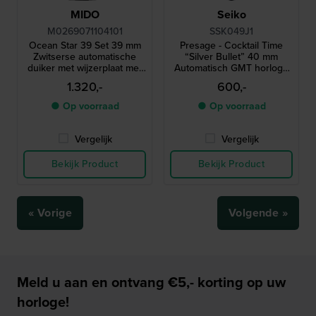
MIDO
Seiko
M0269071104101
SSK049J1
Ocean Star 39 Set 39 mm
Presage - Cocktail Time
Zwitserse automatische
“Silver Bullet” 40 mm
duiker met wijzerplaat met
Automatisch GMT horloge
golfstructuur en extra
met cocktail geïnspireerd
1.320,-
600,-
rubberen band
ontwerp
● Op voorraad
● Op voorraad
Vergelijk
Vergelijk
Bekijk Product
Bekijk Product
« Vorige
Volgende »
Meld u aan en ontvang €5,- korting op uw
horloge!