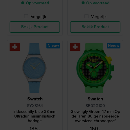
● Op voorraad
● Op voorraad
Vergelijk
Vergelijk
Bekijk Product
Bekijk Product
Nieuw
Nieuw
Swatch
Swatch
SYXS164
SB02G100
Iridescently blue 38 mm
Glowingly Green 47 mm Op
Ultradun minimalistisch
de jaren 80 geïnspireerde
horloge
oversized chronograaf
185,-
160,-