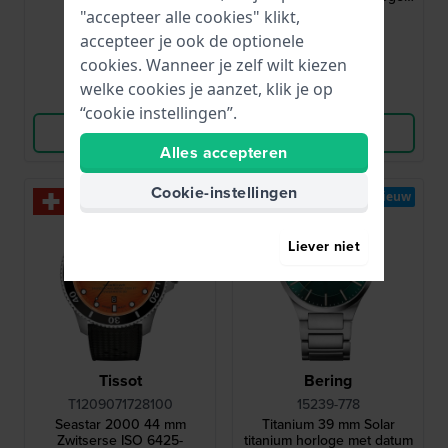
met 3 dagen gangreserve
"accepteer alle cookies" klikt,
130,-
1.500,-
accepteer je ook de optionele
● Op voorraad
● Op voorraad
cookies. Wanneer je zelf wilt kiezen
welke cookies je aanzet, klik je op
Vergelijk
Vergelijk
“cookie instellingen”.
Bekijk Product
Bekijk Product
Alles accepteren
Cookie-instellingen
Bestseller
Nieuw
Nieuw
Liever niet
Tissot
Bering
T1209071728100
15239-778
Seastar 2000 44 mm
Titanium 39 mm Solar
Zwitserse ISO 6425-
titanium horloge met datum