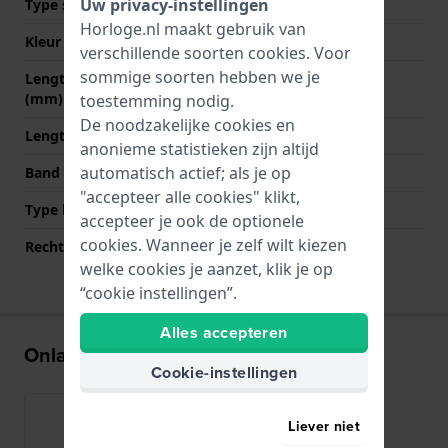
Uw privacy-instellingen
Type sluiting
Gesp
Horloge.nl maakt gebruik van
Kleur sluiting
Zilver
verschillende soorten
cookies
. Voor
sommige soorten hebben we je
Lengte band op 12 uur
80 mm
(mm)
toestemming nodig.
De noodzakelijke cookies en
Lengte band op 6 uur (mm)
120 mm
anonieme statistieken zijn altijd
automatisch actief; als je op
Band maat
L
"accepteer alle cookies" klikt,
Type bevestiging
Bandpennen
accepteer je ook de optionele
cookies. Wanneer je zelf wilt kiezen
Rechte bandaanzet
Ja
welke cookies je aanzet, klik je op
“cookie instellingen”.
Alles accepteren
Onlangs bekeken
Cookie-instellingen
Liever niet