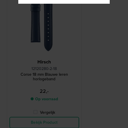
Hirsch
12120280-2-18
Corse 18 mm Blauwe leren
horlogeband
22,-
● Op voorraad
Vergelijk
Bekijk Product