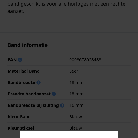
band geschikt is voor alle horloges met een rechte
aanzet.
Band informatie
EAN
9008678028488
Materiaal Band
Leer
Bandbreedte
18 mm
Breedte bandaanzet
18 mm
Bandbreedte bij sluiting
16 mm
Kleur Band
Blauw
Kleur stiksel
Blauw