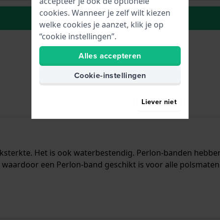
accepteer je ook de optionele
cookies. Wanneer je zelf wilt kiezen
Plaats in wenslijst
welke cookies je aanzet, klik je op
“cookie instellingen”.
Alles accepteren
Cookie-instellingen
Liever niet
eksterkte. Het is ook waterbestendig. Perlon-banden hebben
aardoor een Perlon-band geschikt is voor alle polsmaten e