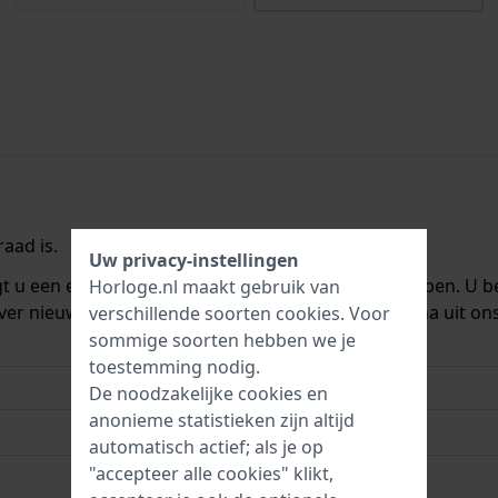
aad is.
Uw privacy-instellingen
ngt u een e-mail zodra we het weer op voorraad hebben. U b
Horloge.nl maakt gebruik van
ver nieuwe voorraad. Het wordt onmiddellijk daarna uit on
verschillende soorten
cookies
. Voor
sommige soorten hebben we je
toestemming nodig.
De noodzakelijke cookies en
anonieme statistieken zijn altijd
automatisch actief; als je op
"accepteer alle cookies" klikt,