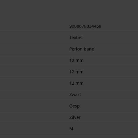
9008678034458
Textiel
Perlon band
12 mm
12 mm
12 mm
Zwart
Gesp
Zilver
M