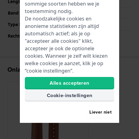
Lengte band op 6 uur (mm)
120 mm
sommige soorten hebben we je
toestemming nodig.
Band maat
L
De noodzakelijke cookies en
Type bevestiging
Quick release pushpins
anonieme statistieken zijn altijd
automatisch actief; als je op
Rechte bandaanzet
Ja
"accepteer alle cookies" klikt,
accepteer je ook de optionele
cookies. Wanneer je zelf wilt kiezen
welke cookies je aanzet, klik je op
Onlangs bekeken
“cookie instellingen”.
Alles accepteren
Cookie-instellingen
Liever niet