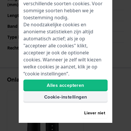
verschillende soorten
cookies
. Voor
(mm)
sommige soorten hebben we je
Lengte band op 6 uur (mm)
110 mm
toestemming nodig.
De noodzakelijke cookies en
Band maat
M
anonieme statistieken zijn altijd
Type bevestiging
Quick release pushpins
automatisch actief; als je op
"accepteer alle cookies" klikt,
Rechte bandaanzet
Ja
accepteer je ook de optionele
cookies. Wanneer je zelf wilt kiezen
welke cookies je aanzet, klik je op
“cookie instellingen”.
Onlangs bekeken
Alles accepteren
Cookie-instellingen
Liever niet