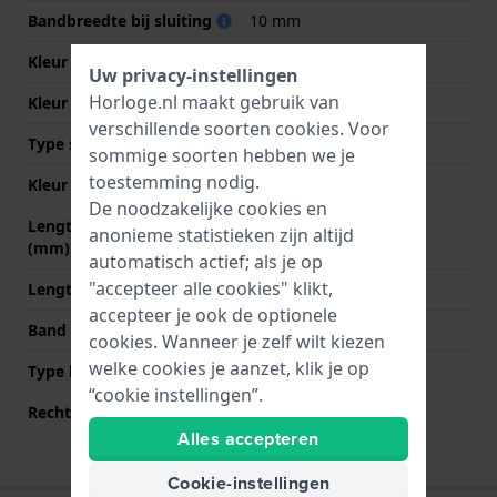
Bandbreedte bij sluiting
10 mm
Kleur Band
Bruin
Uw privacy-instellingen
Horloge.nl maakt gebruik van
Kleur stiksel
Bruin
verschillende soorten
cookies
. Voor
Type sluiting
Gesp
sommige soorten hebben we je
toestemming nodig.
Kleur sluiting
Goud
De noodzakelijke cookies en
Lengte band op 12 uur
70 mm
anonieme statistieken zijn altijd
(mm)
automatisch actief; als je op
"accepteer alle cookies" klikt,
Lengte band op 6 uur (mm)
110 mm
accepteer je ook de optionele
Band maat
M
cookies. Wanneer je zelf wilt kiezen
welke cookies je aanzet, klik je op
Type bevestiging
Quick release pushpins
“cookie instellingen”.
Rechte bandaanzet
Ja
Alles accepteren
Cookie-instellingen