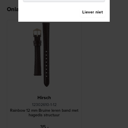
Onlangs bekeken
Liever niet
Hirsch
12302610-1-12
Rainbow 12 mm Bruine leren band met
hagedis structuur
35,-