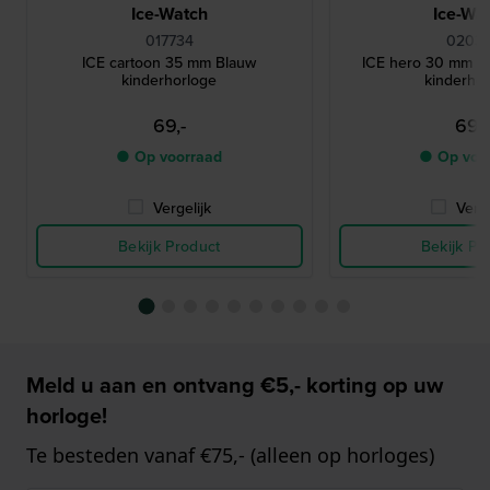
Ice-Watch
Ice-Wa
017734
02032
ICE cartoon 35 mm Blauw
ICE hero 30 mm Bl
kinderhorloge
kinderho
69,-
69,-
● Op voorraad
● Op voo
Vergelijk
Verge
Bekijk Product
Bekijk Pr
Meld u aan en ontvang €5,- korting op uw
horloge!
Te besteden vanaf €75,- (alleen op horloges)