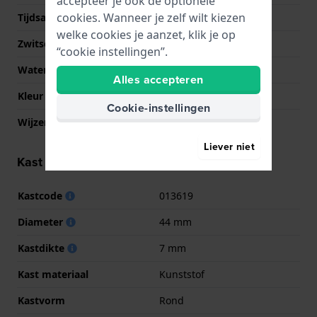
accepteer je ook de optionele
cookies. Wanneer je zelf wilt kiezen
Tijdsaanduiding
Analoog
welke cookies je aanzet, klik je op
Zwitsers fabricaat
Nee
“cookie instellingen”.
Waterdichtheid
10 Bar (zwemmen)
Alles accepteren
Kleur wijzerplaat
Oranje
Cookie-instellingen
Wijzer kleuren (u,m,s)
Zilver, Zilver, Oranje
Liever niet
Kast informatie
Kastcode
013619
Diameter
44 mm
Kastdikte
7 mm
Kast materiaal
Kunststof
Kastvorm
Rond