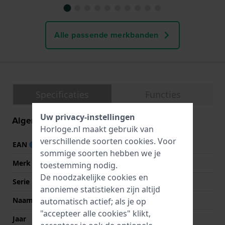
Alle passende merkbanden
Specificaties
Functies
Uw privacy-instellingen
Algemene informatie
Horloge.nl maakt gebruik van
verschillende soorten
cookies
. Voor
EAN
4895164071463
sommige soorten hebben we je
Merk
Ice-Watch
toestemming nodig.
De noodzakelijke cookies en
Serie
Ice-Sporty
anonieme statistieken zijn altijd
Naam
ICE Sixty Nine
automatisch actief; als je op
"accepteer alle cookies" klikt,
Jaar
2017 Lente/Zomer