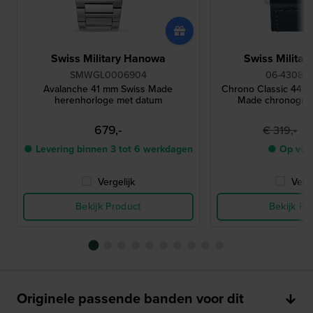
Swiss Military Hanowa
Swiss Milita
SMWGL0006904
06-4308.0
Avalanche 41 mm Swiss Made
Chrono Classic 44 
herenhorloge met datum
Made chronograa
679,-
2
€ 319,-
● Levering binnen 3 tot 6 werkdagen
● Op voo
Vergelijk
Verge
Bekijk Product
Bekijk Pr
Originele passende banden voor dit