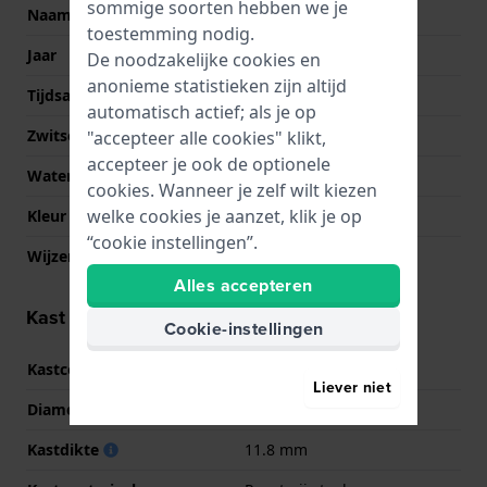
sommige soorten hebben we je
Naam
Undercover
toestemming nodig.
Jaar
2016 Lente/Zomer
De noodzakelijke cookies en
anonieme statistieken zijn altijd
Tijdsaanduiding
Analoog
automatisch actief; als je op
Zwitsers fabricaat
Ja
"accepteer alle cookies" klikt,
accepteer je ook de optionele
Waterdichtheid
10 Bar (zwemmen)
cookies. Wanneer je zelf wilt kiezen
welke cookies je aanzet, klik je op
Kleur wijzerplaat
Beige
“cookie instellingen”.
Wijzer kleuren (u,m,s)
Wit, Wit, Zilver
Alles accepteren
Kast informatie
Cookie-instellingen
Kastcode
06-4280
Liever niet
Diameter
42 mm
Kastdikte
11.8 mm