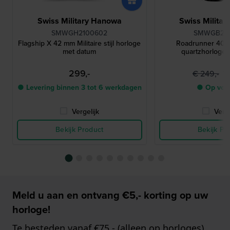
Swiss Military Hanowa
Swiss Milita
SMWGH2100602
SMWGB22
Flagship X 42 mm Militaire stijl horloge
Roadrunner 40 
met datum
quartzhorloge
299,-
1
€ 249,-
● Levering binnen 3 tot 6 werkdagen
● Op voo
Vergelijk
Verge
Bekijk Product
Bekijk Pr
Meld u aan en ontvang €5,- korting op uw
horloge!
Te besteden vanaf €75,- (alleen op horloges)