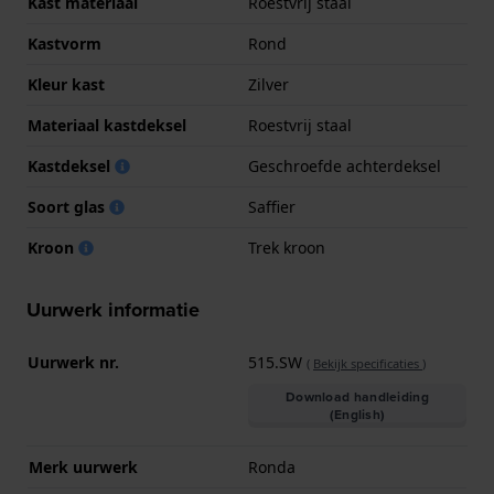
Kast materiaal
Roestvrij staal
Kastvorm
Rond
Kleur kast
Zilver
Materiaal kastdeksel
Roestvrij staal
Kastdeksel
Geschroefde achterdeksel
Soort glas
Saffier
Kroon
Trek kroon
Uurwerk informatie
Uurwerk nr.
515.SW
(
Bekijk specificaties
)
Download handleiding
(English)
Merk uurwerk
Ronda