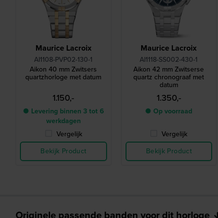
Maurice Lacroix
Maurice Lacroix
AI1108-PVP02-130-1
AI1118-SS002-430-1
Aikon 40 mm Zwitsers
Aikon 42 mm Zwitserse
quartzhorloge met datum
quartz chronograaf met
datum
1.150,-
1.350,-
● Levering binnen 3 tot 6
● Op voorraad
werkdagen
Vergelijk
Vergelijk
Bekijk Product
Bekijk Product
Originele passende banden voor dit horloge