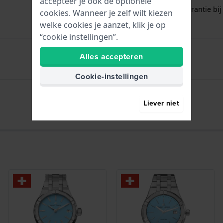
accepteer je ook de optionele
Gratis
1 jaar extra garantie bij
cookies. Wanneer je zelf wilt kiezen
welke cookies je aanzet, klik je op
“cookie instellingen”.
Alles accepteren
Uren - Analoge wijzer
Cookie-instellingen
Datum - Venster
Liever niet