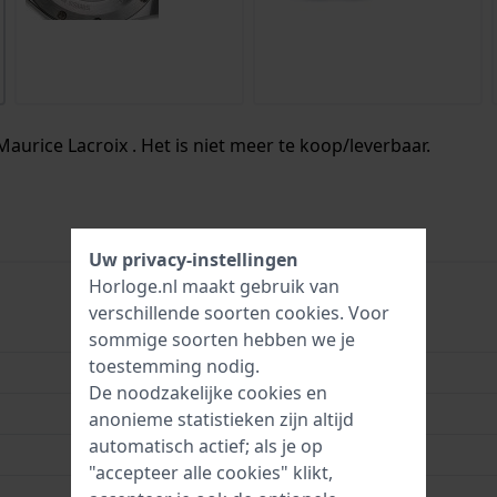
Maurice Lacroix . Het is niet meer te koop/leverbaar.
Uw privacy-instellingen
Horloge.nl maakt gebruik van
verschillende soorten
cookies
. Voor
AI6008-SS000-630
sommige soorten hebben we je
toestemming nodig.
7630020611936
De noodzakelijke cookies en
42 mm
anonieme statistieken zijn altijd
automatisch actief; als je op
20 Bar (duiken)
"accepteer alle cookies" klikt,
2 jaar garantie