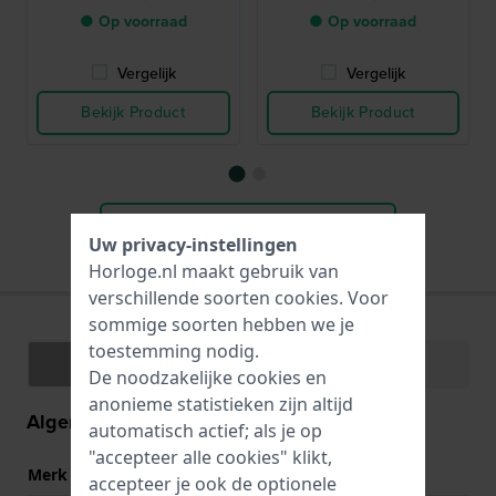
● Op voorraad
● Op voorraad
Vergelijk
Vergelijk
Bekijk Product
Bekijk Product
Alle passende merkbanden
Uw privacy-instellingen
Horloge.nl maakt gebruik van
verschillende soorten
cookies
. Voor
sommige soorten hebben we je
toestemming nodig.
Specificaties
Functies
De noodzakelijke cookies en
anonieme statistieken zijn altijd
Algemene informatie
automatisch actief; als je op
"accepteer alle cookies" klikt,
Merk
Alpina
accepteer je ook de optionele