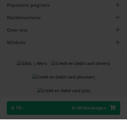
Populaire pagina's
Klantenservice
Over ons
Winkels
€ 79,-
In Winkelwagen