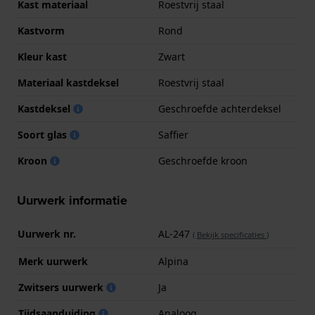
Kast materiaal
Roestvrij staal
Kastvorm
Rond
Kleur kast
Zwart
Materiaal kastdeksel
Roestvrij staal
Kastdeksel
Geschroefde achterdeksel
Soort glas
Saffier
Kroon
Geschroefde kroon
Uurwerk informatie
Uurwerk nr.
AL-247
(
Bekijk specificaties
)
Merk uurwerk
Alpina
Zwitsers uurwerk
Ja
Tijdsaanduiding
Analoog