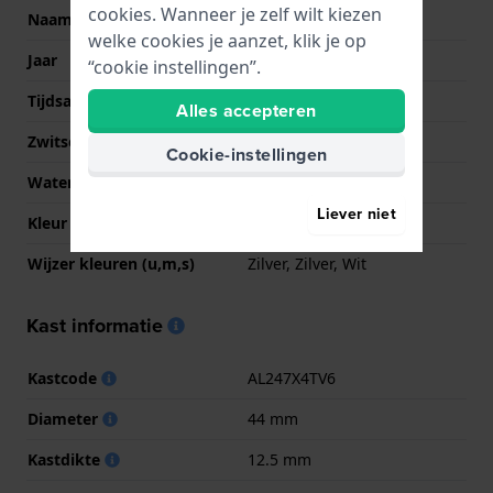
cookies. Wanneer je zelf wilt kiezen
Naam
Seastrong diver GMT
welke cookies je aanzet, klik je op
Jaar
2018 Onbekend
“cookie instellingen”.
Tijdsaanduiding
Analoog
Alles accepteren
Zwitsers fabricaat
Nee
Cookie-instellingen
Waterdichtheid
30 Bar (duiken)
Liever niet
Kleur wijzerplaat
Zwart
Wijzer kleuren (u,m,s)
Zilver, Zilver, Wit
Kast informatie
Kastcode
AL247X4TV6
Diameter
44 mm
Kastdikte
12.5 mm