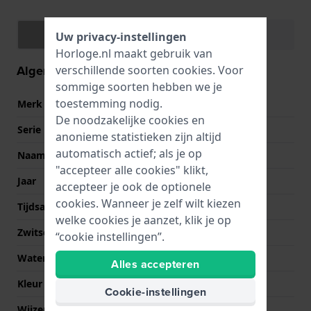
Specificaties
Functies
Uw privacy-instellingen
Horloge.nl maakt gebruik van
Algemene informatie
verschillende soorten
cookies
. Voor
sommige soorten hebben we je
toestemming nodig.
Merk
Casio Edifice
De noodzakelijke cookies en
Serie
Classic
anonieme statistieken zijn altijd
automatisch actief; als je op
Naam
EFV-500
"accepteer alle cookies" klikt,
Jaar
2016 Lente/Zomer
accepteer je ook de optionele
cookies. Wanneer je zelf wilt kiezen
Tijdsaanduiding
Analoog
welke cookies je aanzet, klik je op
Zwitsers fabricaat
Nee
“cookie instellingen”.
Waterdichtheid
10 Bar (zwemmen)
Alles accepteren
Kleur wijzerplaat
Blauw
Cookie-instellingen
Wijzer kleuren (u,m,s)
Roségoud, Roségoud,