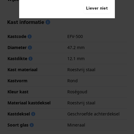
Roségoud
Liever niet
Kast informatie
Kastcode
EFV-500
Diameter
47.2 mm
Kastdikte
12.1 mm
Kast materiaal
Roestvrij staal
Kastvorm
Rond
Kleur kast
Roségoud
Materiaal kastdeksel
Roestvrij staal
Kastdeksel
Geschroefde achterdeksel
Soort glas
Mineraal