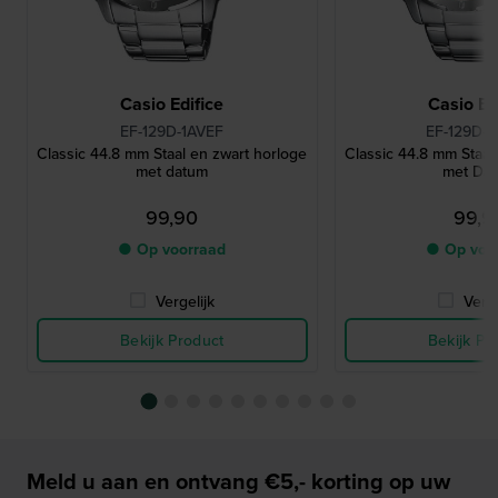
Casio Edifice
Casio Ed
EF-129D-1AVEF
EF-129D-
Classic 44.8 mm Staal en zwart horloge
Classic 44.8 mm Staal
met datum
met Da
99,90
99,9
● Op voorraad
● Op voo
Vergelijk
Verge
Bekijk Product
Bekijk Pr
Meld u aan en ontvang €5,- korting op uw