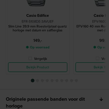
Casio Edifice
Casio Ed
EFR-S108DE-3AVUEF
EFV-160D-
Slim Line 39.9 mm Roestvrijstaal quartz
EFV-160 40 mm Roestv
horloge met datum en saffierglas
met da
149,-
99,9
● Op voorraad
● Op voo
Vergelijk
Verge
Bekijk Product
Bekijk Pr
Originele passende banden voor dit
horloge