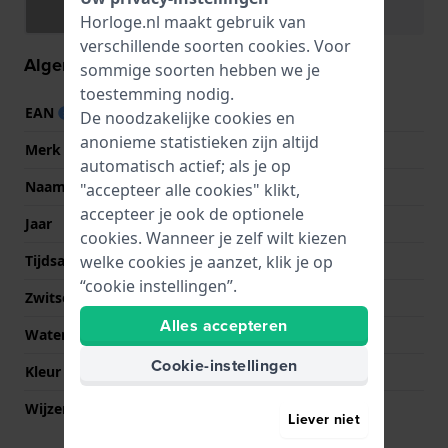
Specificaties
Functies
Horloge.nl maakt gebruik van
verschillende soorten
cookies
. Voor
Algemene informatie
sommige soorten hebben we je
toestemming nodig.
EAN
4051432729225
De noodzakelijke cookies en
anonieme statistieken zijn altijd
Merk
Fossil
automatisch actief; als je op
Naam
Georgia
"accepteer alle cookies" klikt,
accepteer je ook de optionele
Jaar
2012 Herfst/Winter
cookies. Wanneer je zelf wilt kiezen
welke cookies je aanzet, klik je op
Tijdsaanduiding
Analoog
“cookie instellingen”.
Zwitsers fabricaat
Nee
Alles accepteren
Waterdichtheid
5 Bar (douchen)
Cookie-instellingen
Kleur wijzerplaat
Zilver
Wijzer kleuren (u,m,s)
Roségoud, Roségoud,
Liever niet
Roségoud