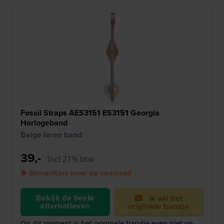
Fossil Straps AES3151 ES3151 Georgia
Horlogeband
Beige leren band
39,-
Incl 21% btw
● Binnenkort weer op voorraad
Bekijk de beste
Ik wil het
alternatieven
originele bandje
Op dit moment is het originele bandje even niet op