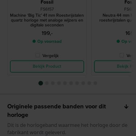
Fossil
Fossi
FS6157
FS616
Machine ‘Big Ticʼ 41 mm Roestvrijstalen
Neutra 44 mm Min
quartz horloge met analoge wijzers en
roestvrijstalen qua
digitale seconden
199,-
169,
● Op voorraad
● Op voo
Vergelijk
Verge
Bekijk Product
Bekijk Pr
Originele passende banden voor dit
horloge
Dit is de horlogeband waarmee het horloge door de
fabrikant wordt geleverd.