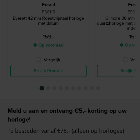
Fossil
Fossi
FS6115
ES539
Everett 42 mm Roestvrijstaal horloge
Gilmore 38 mm Roe
met datum
quartzhorloge met d
index
159,-
159,
● Op voorraad
● Op voo
Vergelijk
Verge
Bekijk Product
Bekijk Pr
Meld u aan en ontvang €5,- korting op uw
horloge!
Te besteden vanaf €75,- (alleen op horloges)