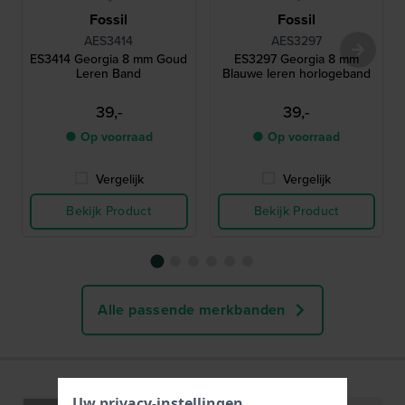
Fossil
Fossil
AES3414
AES3297
ES3414 Georgia 8 mm Goud
ES3297 Georgia 8 mm
Leren Band
Blauwe leren horlogeband
39,-
39,-
● Op voorraad
● Op voorraad
Vergelijk
Vergelijk
Bekijk Product
Bekijk Product
Alle passende merkbanden
Uw privacy-instellingen