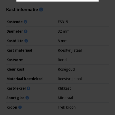
Kast informatie
Kastcode
ES3151
Diameter
32 mm
Kastdikte
8 mm
Kast materiaal
Roestvrij staal
Kastvorm
Rond
Kleur kast
Roségoud
Materiaal kastdeksel
Roestvrij staal
Kastdeksel
Klikkast
Soort glas
Mineraal
Kroon
Trek kroon