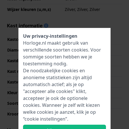
Wijzer kleuren (u,m,s)
Zilver, Zilver, Zilver
Kast informatie
Uw privacy-instellingen
Kastcode
FC-310X5TB2/3/4/5/6
Horloge.nl maakt gebruik van
verschillende soorten
cookies
. Voor
Diameter
40 mm
sommige soorten hebben we je
Kastdikte
10.5 mm
toestemming nodig.
De noodzakelijke cookies en
Kast materiaal
Roestvrij staal
anonieme statistieken zijn altijd
Kastvorm
Rond
automatisch actief; als je op
"accepteer alle cookies" klikt,
Kleur kast
Zilver
accepteer je ook de optionele
Soort glas
Saffier
cookies. Wanneer je zelf wilt kiezen
welke cookies je aanzet, klik je op
Kroon
Trek kroon
“cookie instellingen”.