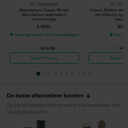
FC-706SAL3H6
FC-206R
Manufacture Classic 40 mm
Classic Slimline lad
Manufacture automatisch
mm Zwitsers quar
herenhorloge
maanfa
3.495,-
995,
● Levering binnen 2 tot 4 werkdagen
● Op voo
Vergelijk
Verge
Bekijk Product
Bekijk Pr
De beste alternatieve banden
Dit zijn de banden die het meest overeenkomen met
uw originele band.