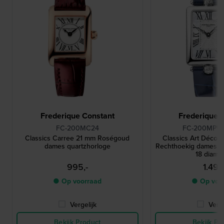
Frederique Constant
Frederique 
FC-200MC24
FC-200MPW
Classics Carree 21 mm Roségoud
Classics Art Déco 
dames quartzhorloge
Rechthoekig dames q
18 diama
995,-
1.495
● Op voorraad
● Op voo
Vergelijk
Verge
Bekijk Product
Bekijk Pr