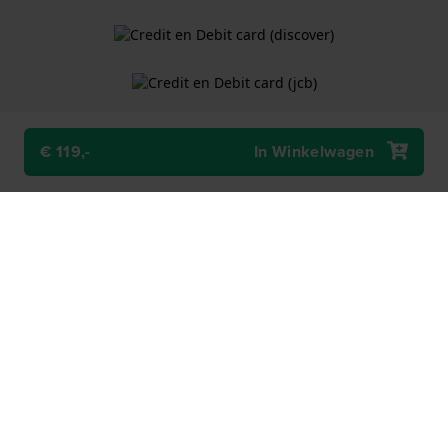
€ 119,-
In Winkelwagen
Algemene Voorwaarden
Cookiebeleid
Privacy Verklaring
Een webshop van
Holland Watch Group B.V.