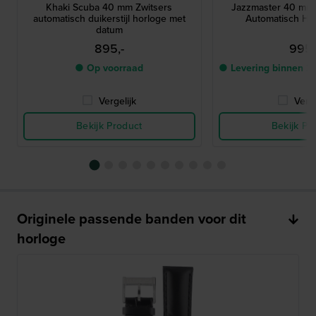
Khaki Scuba 40 mm Zwitsers
Jazzmaster 40 mm 
automatisch duikerstijl horloge met
Automatisch He
datum
895,-
995,
● Op voorraad
● Levering binnen 2
Vergelijk
Verge
Bekijk Product
Bekijk Pr
Originele passende banden voor dit
horloge