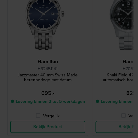
Hamilton
Hamilt
H32451141
H70515
Jazzmaster 40 mm Swiss Made
Khaki Field 42 
herenhorloge met datum
automatisch horl
695,-
825,
● Levering binnen 2 tot 5 werkdagen
● Levering binnen 2
Vergelijk
Verge
Bekijk Product
Bekijk Pr