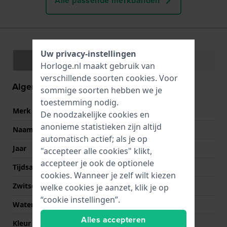
Alle passende merkbanden
Uw privacy-instellingen
Specificaties
Functies
Horloge.nl maakt gebruik van
verschillende soorten
cookies
. Voor
Algemene informatie
sommige soorten hebben we je
toestemming nodig.
Merk
Hamilton
De noodzakelijke cookies en
anonieme statistieken zijn altijd
Naam
Jazzmaster
automatisch actief; als je op
Jaar
2019 Lente/Zomer
"accepteer alle cookies" klikt,
accepteer je ook de optionele
Tijdsaanduiding
Analoog
cookies. Wanneer je zelf wilt kiezen
Zwitsers fabricaat
Nee
welke cookies je aanzet, klik je op
“cookie instellingen”.
Waterdichtheid
5 Bar (douchen)
Alles accepteren
Kleur wijzerplaat
Blauw