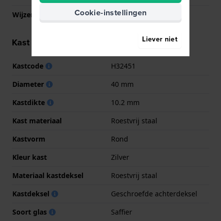
Cookie-instellingen
Wijzer kleuren (u,m,s)
Zilver, Zilver, Zilver
Liever niet
Kast informatie
Kastcode
H32451
Diameter
40 mm
Kastdikte
10.2 mm
Kast materiaal
Roestvrij staal
Kastvorm
Rond
Kleur kast
Zilver
Materiaal kastdeksel
Roestvrij staal
Kastdeksel
Geschroefde achterdeksel
Soort glas
Saffier