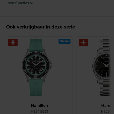
Toon functies
Ook verkrijgbaar in deze serie
Nieuw
Hamilton
Hamilt
H82415331
H32505