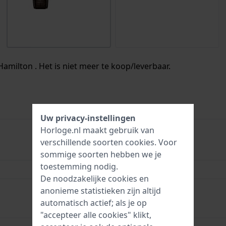
Hamilton . Het is niet meer te koop/leverbaar.
Uw privacy-instellingen
Horloge.nl maakt gebruik van
verschillende soorten
cookies
. Voor
H001.32.716.853.01
sommige soorten hebben we je
toestemming nodig.
45 mm
De noodzakelijke cookies en
10 Bar (zwemmen)
anonieme statistieken zijn altijd
automatisch actief; als je op
"accepteer alle cookies" klikt,