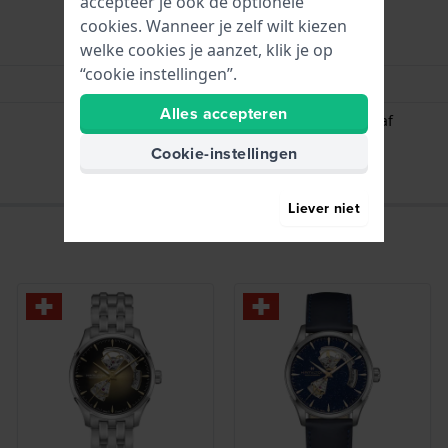
accepteer je ook de optionele
cookies. Wanneer je zelf wilt kiezen
Uren - Analoge wijzer
welke cookies je aanzet, klik je op
“cookie instellingen”.
Datum - Venster
Alles accepteren
Stopwatch / Chronograaf
Cookie-instellingen
Liever niet