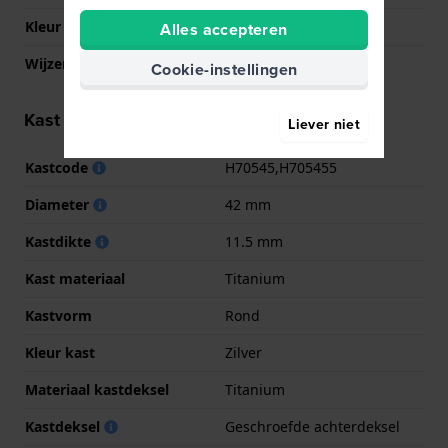
Kleur wijzerplaat
Grijs
Alles accepteren
Wijzer kleuren (u,m,s)
Zwart, Zwart, Zwart
Cookie-instellingen
Kast informatie
Liever niet
Kastcode
H70545,H705455
Diameter
42 mm
Kastdikte
11.5 mm
Kast materiaal
Titanium
Kastvorm
Rond
Kleur kast
Zilver
Materiaal kastdeksel
Titanium
Kastdeksel
Geschroefde achterdeksel