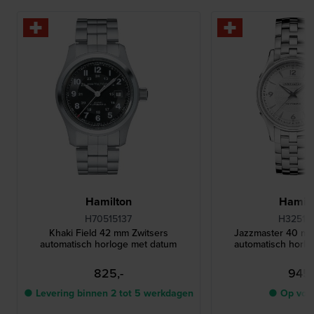
Hamilton
Hamilt
H70515137
H32515
Khaki Field 42 mm Zwitsers
Jazzmaster 40 m
automatisch horloge met datum
automatisch horl
825,-
945,
● Levering binnen 2 tot 5 werkdagen
● Op voo