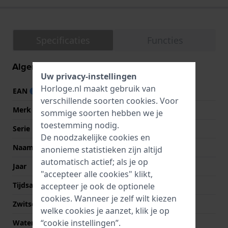
Specificaties
Functies
Algemene informatie
Uw privacy-instellingen
Horloge.nl maakt gebruik van
EAN
7640167049806
verschillende soorten
cookies
. Voor
Merk
Hamilton
sommige soorten hebben we je
toestemming nodig.
Serie
Field
De noodzakelijke cookies en
Naam
Khaki Field Titanium
anonieme statistieken zijn altijd
automatisch actief; als je op
Jaar
2020 Lente/Zomer
"accepteer alle cookies" klikt,
Tijdsaanduiding
Analoog
accepteer je ook de optionele
cookies. Wanneer je zelf wilt kiezen
Zwitsers fabricaat
Ja
welke cookies je aanzet, klik je op
“cookie instellingen”.
Waterdichtheid
10 Bar (zwemmen)