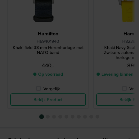
Hamilton
Hamilt
H69401940
H82395
Khaki field 38 mm Herenhorloge met
Khaki Navy Scub
NATO-band
Zwitsers automatis
horloge me
440,-
895,
● Op voorraad
● Levering binnen 2
Vergelijk
Verge
Bekijk Product
Bekijk Pr