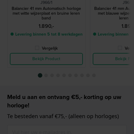
J966/1
J966/
Balancier 41 mm Automatisch horloge
Balancier 41 mm Aut
met witte wijzerplaat en bruine leren
met blauwe wijzerp
band
leren b
1.890,-
1.890
● Levering binnen 5 tot 8 werkdagen
● Levering binnen 5
Vergelijk
Verge
Bekijk Product
Bekijk Pr
Meld u aan en ontvang €5,- korting op uw
horloge!
Te besteden vanaf €75,- (alleen op horloges)