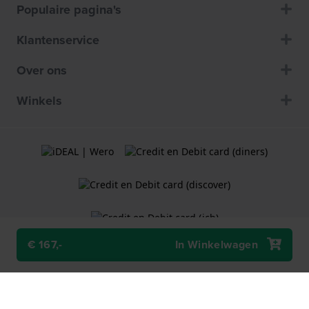
Populaire pagina's
Klantenservice
Over ons
Winkels
€ 167,-
In Winkelwagen