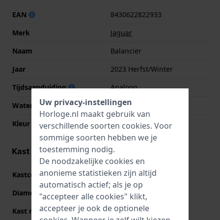
EAN
8430622822933
Merk
Jaguar
Naam
Balancier
Jaar
2023 Herfst/Winter
Tijdsaanduiding
Analoog
Uw privacy-instellingen
Waterdichtheid
10 Bar (zwemmen)
Horloge.nl maakt gebruik van
Kleur wijzerplaat
Groen
verschillende soorten
cookies
. Voor
sommige soorten hebben we je
toestemming nodig.
Kast informatie
De noodzakelijke cookies en
anonieme statistieken zijn altijd
Kastcode
J1007
automatisch actief; als je op
Diameter
44 mm
"accepteer alle cookies" klikt,
accepteer je ook de optionele
Kast materiaal
Roestvrij staal
cookies. Wanneer je zelf wilt kiezen