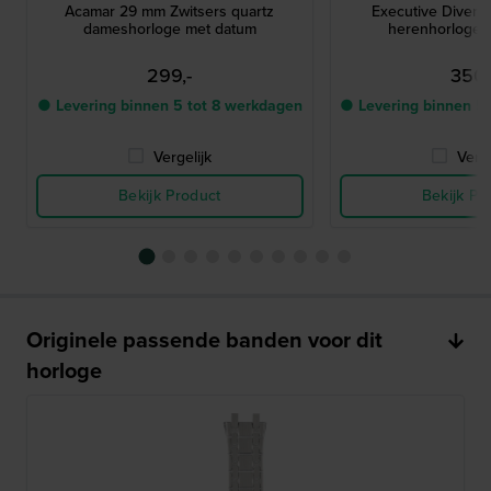
Acamar 29 mm Zwitsers quartz
Executive Diver
dameshorloge met datum
herenhorloge 
299,-
350,
● Levering binnen 5 tot 8 werkdagen
● Levering binnen 5
Vergelijk
Verge
Bekijk Product
Bekijk Pr
Originele passende banden voor dit
horloge