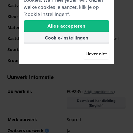
Kastvorm
Rond
welke cookies je aanzet, klik je op
“cookie instellingen”.
Kleur kast
Zilver
Alles accepteren
Materiaal kastdeksel
Roestvrij staal
Cookie-instellingen
Kastdeksel
Geschroefde achterdeksel
Soort glas
Saffier
Liever niet
Kroon
Trek kroon
Uurwerk informatie
Uurwerk nr.
P092BV
(
Bekijk specificaties
)
Download handleiding
(English)
Merk uurwerk
Soprod
Zwitsers uurwerk
Ja