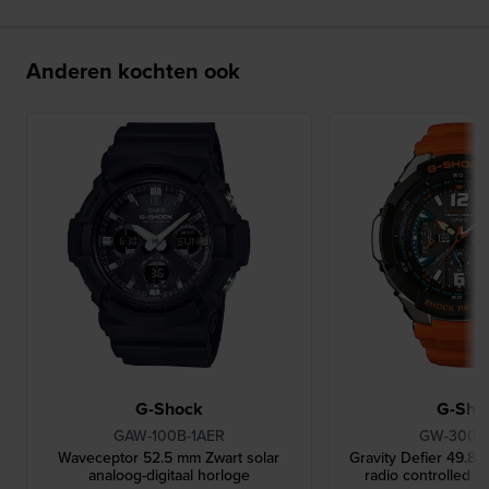
Anderen kochten ook
G-Shock
G-Sho
GAW-100B-1AER
GW-3000
Waveceptor 52.5 mm Zwart solar
Gravity Defier 49.8 
analoog-digitaal horloge
radio controlled p