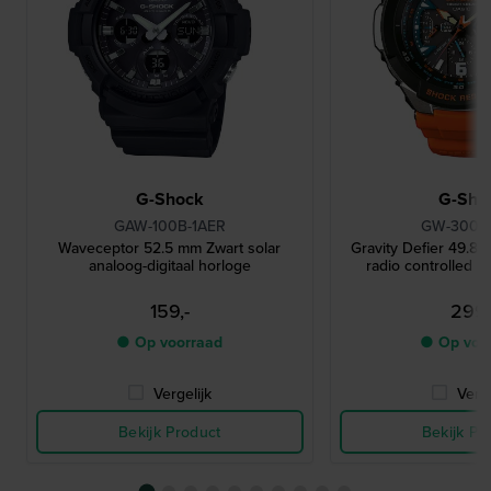
G-Shock
G-Sho
GAW-100B-1AER
GW-3000
Waveceptor 52.5 mm Zwart solar
Gravity Defier 49.8 
analoog-digitaal horloge
radio controlled p
159,-
299,
● Op voorraad
● Op voo
Vergelijk
Verge
Bekijk Product
Bekijk Pr