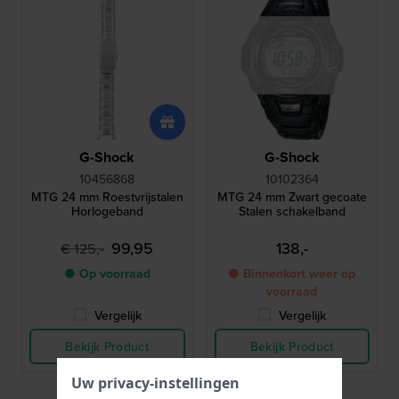
G-Shock
G-Shock
10456868
10102364
MTG 24 mm Roestvrijstalen
MTG 24 mm Zwart gecoate
Horlogeband
Stalen schakelband
99,95
138,-
€ 125,-
● Op voorraad
● Binnenkort weer op
voorraad
Vergelijk
Vergelijk
Bekijk Product
Bekijk Product
Uw privacy-instellingen