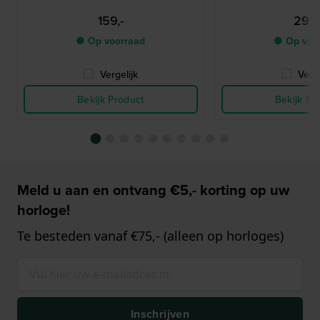
159,-
299,
● Op voorraad
● Op voo
Vergelijk
Verge
Bekijk Product
Bekijk Pr
Meld u aan en ontvang €5,- korting op uw
horloge!
Te besteden vanaf €75,- (alleen op horloges)
Inschrijven