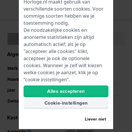
Horloge.nl maakt gebruik van
Alle passende merkbanden
verschillende soorten
cookies
. Voor
sommige soorten hebben we je
toestemming nodig.
De noodzakelijke cookies en
anonieme statistieken zijn altijd
Specificaties
Functies
automatisch actief; als je op
"accepteer alle cookies" klikt,
Algemene informatie
accepteer je ook de optionele
cookies. Wanneer je zelf wilt kiezen
Merk
G-Shock
welke cookies je aanzet, klik je op
Naam
Metal Twisted - G
“cookie instellingen”.
Jaar
2016 Onbekend
Alles accepteren
Zwitsers fabricaat
Nee
Cookie-instellingen
Kast informatie
Liever niet
Kastcode
MTG-M900BD