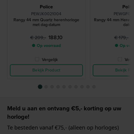
Police
Polic
PEWJK0021004
PEWGF00
Rangy 44 mm Quartz herenhorloge
Rangy 44 mm Herenh
met dag-datum
datu
188,10
1
€ 209,-
€ 179,-
● Op voorraad
● Op voo
Vergelijk
Verge
Bekijk Product
Bekijk Pr
Meld u aan en ontvang €5,- korting op uw
horloge!
Te besteden vanaf €75,- (alleen op horloges)