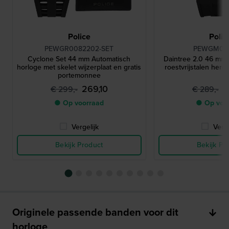
Police
Polic
PEWGR0082202-SET
PEWGM00
Cyclone Set 44 mm Automatisch
Daintree 2.0 46 mm
horloge met skelet wijzerplaat en gratis
roestvrijstalen here
portemonnee
269,10
2
€ 299,-
€ 289,-
● Op voorraad
● Op voo
Vergelijk
Verge
Bekijk Product
Bekijk Pr
Originele passende banden voor dit
horloge