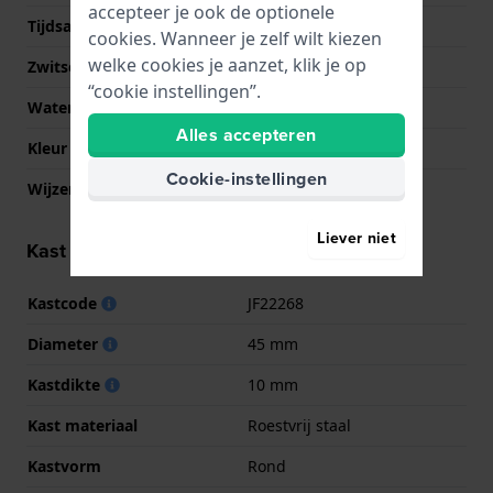
accepteer je ook de optionele
Tijdsaanduiding
Analoog
cookies. Wanneer je zelf wilt kiezen
welke cookies je aanzet, klik je op
Zwitsers fabricaat
Nee
“cookie instellingen”.
Waterdichtheid
5 Bar (douchen)
Alles accepteren
Kleur wijzerplaat
Zwart
Cookie-instellingen
Wijzer kleuren (u,m,s)
Goud, Goud, Goud
Liever niet
Kast informatie
Kastcode
JF22268
Diameter
45 mm
Kastdikte
10 mm
Kast materiaal
Roestvrij staal
Kastvorm
Rond