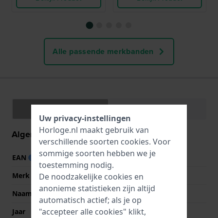
Alle passende merkbanden
Specificaties
Functies
Uw privacy-instellingen
Horloge.nl maakt gebruik van
Algemene informatie
verschillende soorten
cookies
. Voor
sommige soorten hebben we je
EAN
4894816133078
toestemming nodig.
Merk
Police
De noodzakelijke cookies en
anonieme statistieken zijn altijd
Naam
Norwood
automatisch actief; als je op
"accepteer alle cookies" klikt,
Jaar
2022 Herfst/Winter