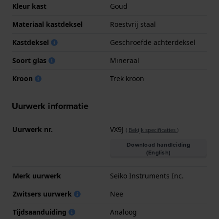
Kleur kast
Goud
Materiaal kastdeksel
Roestvrij staal
Kastdeksel
Geschroefde achterdeksel
Soort glas
Mineraal
Kroon
Trek kroon
Uurwerk informatie
Uurwerk nr.
VX9J
(
Bekijk specificaties
)
Download handleiding
(English)
Merk uurwerk
Seiko Instruments Inc.
Zwitsers uurwerk
Nee
Tijdsaanduiding
Analoog