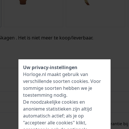
Skagen . Het is niet meer te koop/leverbaar.
Uw privacy-instellingen
Horloge.nl maakt gebruik van
verschillende soorten
cookies
. Voor
4053858217836
sommige soorten hebben we je
toestemming nodig.
30 mm
De noodzakelijke cookies en
3 Bar (handen wassen)
anonieme statistieken zijn altijd
automatisch actief; als je op
2 jaar garantie
"accepteer alle cookies" klikt,
Gratis
1 jaar extra garantie bij