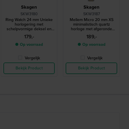
Skagen
Skagen
SKW3180
SKW3187
Ring Watch 24 mm Unieke
Mellem Micro 20 mm XS
horlogering met
minimalistisch quartz
schelpvormige deksel en
horloge met afgeronde
parelmoer wijzerplaat
rechthoekige kast
179,-
189,-
● Op voorraad
● Op voorraad
Vergelijk
Vergelijk
Bekijk Product
Bekijk Product