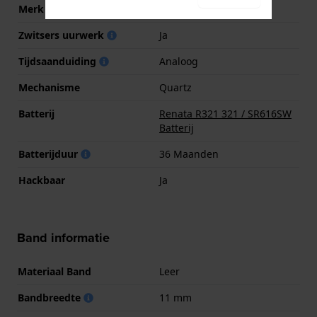
Merk uurwerk
ETA
Zwitsers uurwerk
Ja
Tijdsaanduiding
Analoog
Mechanisme
Quartz
Batterij
Renata R321 321 / SR616SW
Batterij
Batterijduur
36 Maanden
Hackbaar
Ja
Band informatie
Materiaal Band
Leer
Bandbreedte
11 mm