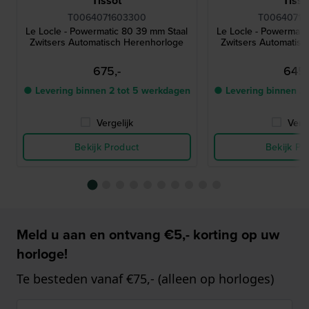
Tissot
Tisso
T0064071603300
T00640716
Le Locle - Powermatic 80 39 mm Staal
Le Locle - Powermati
Zwitsers Automatisch Herenhorloge
Zwitsers Automatis
675,-
645,
● Levering binnen 2 tot 5 werkdagen
● Levering binnen 2
Vergelijk
Verge
Bekijk Product
Bekijk Pr
Meld u aan en ontvang €5,- korting op uw
horloge!
Te besteden vanaf €75,- (alleen op horloges)