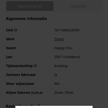
Specificaties
Functies
Algemene informatie
EAN
7611608228760
Merk
Tissot
Naam
Happy Chic
Jaar
2007 Onbekend
Tijdsaanduiding
Analoog
Zwitsers fabricaat
Ja
Kleur wijzerplaat
Wit
Wijzer kleuren (u,m,s)
Zilver, Zilver
Kast informatie