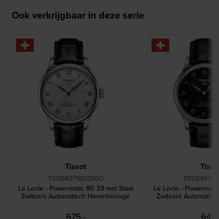
Ook verkrijgbaar in deze serie
Tissot
Tisso
T0064071603300
T00640716
Le Locle - Powermatic 80 39 mm Staal
Le Locle - Powermati
Zwitsers Automatisch Herenhorloge
Zwitsers Automatis
675,-
645,