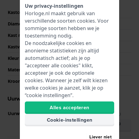
Uw privacy-instellingen
Kastcode
T015309
Horloge.nl maakt gebruik van
verschillende soorten
cookies
. Voor
Diameter
14 mm
sommige soorten hebben we je
Kast materiaal
Roestvrij staal
toestemming nodig.
De noodzakelijke cookies en
Kastvorm
Rechthoekig
anonieme statistieken zijn altijd
automatisch actief; als je op
Kleur kast
Zilver
"accepteer alle cookies" klikt,
Materiaal kastdeksel
Roestvrij staal
accepteer je ook de optionele
cookies. Wanneer je zelf wilt kiezen
Kroon
Trek kroon
welke cookies je aanzet, klik je op
“cookie instellingen”.
Uurwerk informatie
Alles accepteren
Uurwerk nr.
280.002
(
Bekijk specificaties
)
Cookie-instellingen
Download handleiding
(English)
Liever niet