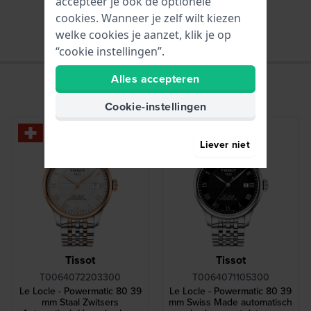
accepteer je ook de optionele
Datum - Venster
cookies. Wanneer je zelf wilt kiezen
welke cookies je aanzet, klik je op
“cookie instellingen”.
Alles accepteren
Cookie-instellingen
Liever niet
Tissot
Tissot
T0064072203300
T0064071105300
Le Locle - Powermatic 80 39
Le Locle - Powermatic 80 39
mm Staal Zwitsers
mm Swiss Made automatisch