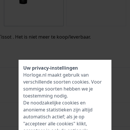
issot . Het is niet meer te koop/leverbaar.
Uw privacy-instellingen
Horloge.nl maakt gebruik van
verschillende soorten
cookies
. Voor
7611608247303
sommige soorten hebben we je
toestemming nodig.
De noodzakelijke cookies en
anonieme statistieken zijn altijd
automatisch actief; als je op
Uren - Analoge wijzer
"accepteer alle cookies" klikt,