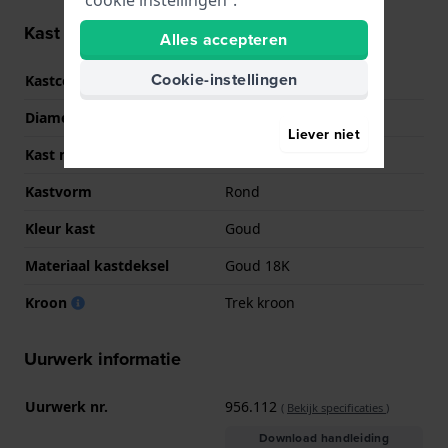
Kast informatie
Alles accepteren
Cookie-instellingen
Kastcode
T924210
Diameter
30 mm
Liever niet
Kast materiaal
Goud 18K
Kastvorm
Rond
Kleur kast
Goud
Materiaal kastdeksel
Goud 18K
Kroon
Trek kroon
Uurwerk informatie
Uurwerk nr.
956.112
(
Bekijk specificaties
)
Download handleiding