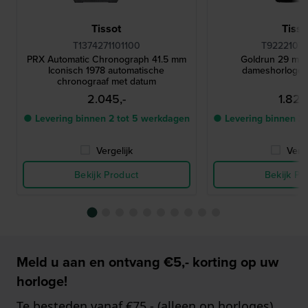
Tissot
Tisso
T1374271101100
T92221076
PRX Automatic Chronograph 41.5 mm
Goldrun 29 mm
Iconisch 1978 automatische
dameshorloge 
chronograaf met datum
2.045,-
1.825
● Levering binnen 2 tot 5 werkdagen
● Levering binnen 2
Vergelijk
Verge
Bekijk Product
Bekijk Pr
Meld u aan en ontvang €5,- korting op uw
horloge!
Te besteden vanaf €75,- (alleen op horloges)