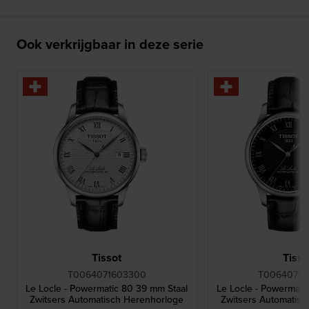
Ook verkrijgbaar in deze serie
Tissot
Tisso
T0064071603300
T00640716
Le Locle - Powermatic 80 39 mm Staal
Le Locle - Powermati
Zwitsers Automatisch Herenhorloge
Zwitsers Automatis