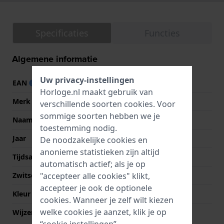
Specificaties
Functies
Algemene informatie
Uw privacy-instellingen
EAN
7611608276419
Horloge.nl maakt gebruik van
Merk
Tissot
verschillende soorten
cookies
. Voor
sommige soorten hebben we je
Naam
Fascination
toestemming nodig.
Jaar
2004 Onbekend
De noodzakelijke cookies en
anonieme statistieken zijn altijd
Tijdsaanduiding
Analoog
automatisch actief; als je op
"accepteer alle cookies" klikt,
Zwitsers fabricaat
Ja
accepteer je ook de optionele
Kleur wijzerplaat
Parelmoer
cookies. Wanneer je zelf wilt kiezen
welke cookies je aanzet, klik je op
Wijzer kleuren (u,m,s)
Goud, Goud, Goud
“cookie instellingen”.