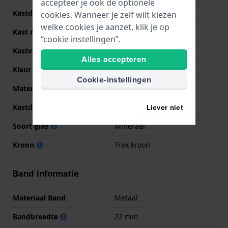
accepteer je ook de optionele
Kastdikte
10 mm
cookies. Wanneer je zelf wilt kiezen
welke cookies je aanzet, klik je op
Kast materiaal
Roestvrij staal
“cookie instellingen”.
Kastvorm
Rechthoekig
Alles accepteren
Kleur kast
Zilver
Cookie-instellingen
Materiaal kastdeksel
Roestvrij staal
Liever niet
Kastdeksel
Klikkast
Soort glas
Mineraal
Kroon
Trek kroon
Band informatie
Materiaal Band
Metaal
Bandbreedte
22 mm