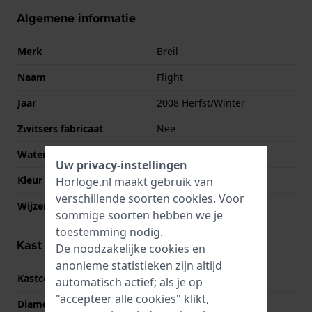
Algemene informatie
Merk
Breil
Naam
Flight
Jaar
2008 Herfst/Winter
Zwitsers fabricaat
Nee
Waterdichtheid
3 Bar (handen wassen)
Uw privacy-instellingen
Kleur wijzerplaat
Blauw
Horloge.nl maakt gebruik van
verschillende soorten
cookies
. Voor
Wijzer kleuren (u,m,s)
Zilver, Zilver, Zilver
sommige soorten hebben we je
toestemming nodig.
Kast informatie
De noodzakelijke cookies en
anonieme statistieken zijn altijd
Kastcode
TW0475
automatisch actief; als je op
"accepteer alle cookies" klikt,
Diameter
35 mm