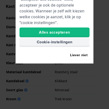
accepteer je ook de optionele
Kast informatie
cookies. Wanneer je zelf wilt kiezen
welke cookies je aanzet, klik je op
Kastcode
TW0561
“cookie instellingen”.
Diameter
36 mm
Alles accepteren
Kastdikte
10 mm
Cookie-instellingen
Kast materiaal
Roestvrij staal
Kastvorm
Tonvormig
Liever niet
Kleur kast
Zilver
Materiaal kastdeksel
Roestvrij staal
Kastdeksel
Klikkast
Soort glas
Mineraal
Kroon
Trek kroon