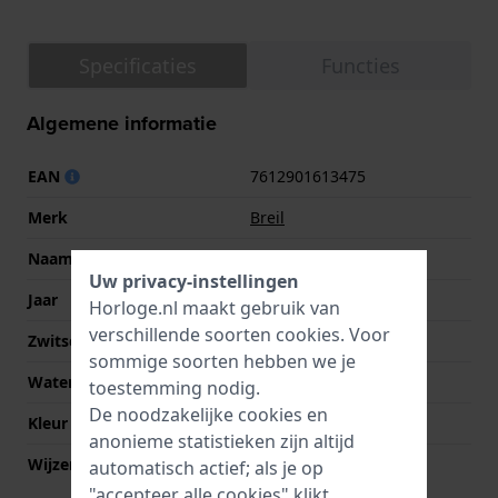
Specificaties
Functies
Algemene informatie
EAN
7612901613475
Merk
Breil
Naam
Muse
Uw privacy-instellingen
Jaar
2009 Lente/Zomer
Horloge.nl maakt gebruik van
verschillende soorten
cookies
. Voor
Zwitsers fabricaat
Nee
sommige soorten hebben we je
Waterdichtheid
5 Bar (douchen)
toestemming nodig.
De noodzakelijke cookies en
Kleur wijzerplaat
Roze
anonieme statistieken zijn altijd
Wijzer kleuren (u,m,s)
Zilver, Zilver, Zilver
automatisch actief; als je op
"accepteer alle cookies" klikt,