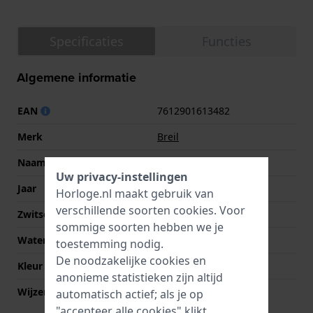
Specificaties
Functies
Algemene informatie
EAN
7612901613482
Merk
Breil
Naam
Muse
Uw privacy-instellingen
Jaar
2009 Lente/Zomer
Horloge.nl maakt gebruik van
verschillende soorten
cookies
. Voor
Zwitsers fabricaat
Nee
sommige soorten hebben we je
Waterdichtheid
5 Bar (douchen)
toestemming nodig.
De noodzakelijke cookies en
Kleur wijzerplaat
Zwart
anonieme statistieken zijn altijd
Wijzer kleuren (u,m,s)
Zilver, Zilver, Zilver
automatisch actief; als je op
"accepteer alle cookies" klikt,