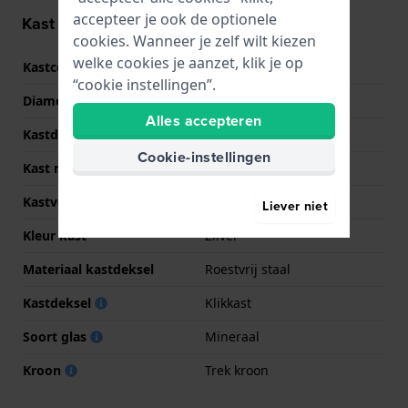
accepteer je ook de optionele
Kast informatie
cookies. Wanneer je zelf wilt kiezen
welke cookies je aanzet, klik je op
Kastcode
TW0562
“cookie instellingen”.
Diameter
36 mm
Alles accepteren
Kastdikte
10 mm
Cookie-instellingen
Kast materiaal
Roestvrij staal
Kastvorm
Tonvormig
Liever niet
Kleur kast
Zilver
Materiaal kastdeksel
Roestvrij staal
Kastdeksel
Klikkast
Soort glas
Mineraal
Kroon
Trek kroon