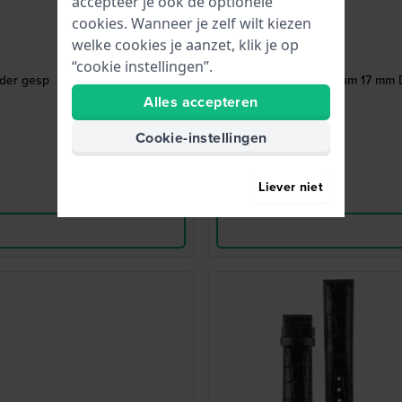
accepteer je ook de optionele
cookies. Wanneer je zelf wilt kiezen
welke cookies je aanzet, klik je op
“cookie instellingen”.
der gesp
Ds Podium 17 mm D
Alles accepteren
Cookie-instellingen
Liever niet