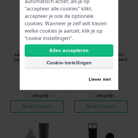
automatisch actief; als je op
"accepteer alle cookies" klikt,
accepteer je ook de optionele
cookies. Wanneer je zelf wilt kiezen
welke cookies je aanzet, klik je op
“cookie instellingen”.
Hamilton
Luminox
H690.327.100
FPX.3050.20Q.2.K
Alles accepteren
Jazzmaster 23 mm Extra
3050 Navy Seal 23 mm
lange bruine leren band
Zwart siliconenrubber band
Cookie-instellingen
119,-
42,-
Liever niet
● Op voorraad
● Op voorraad
Vergelijk
Vergelijk
Bekijk Product
Bekijk Product