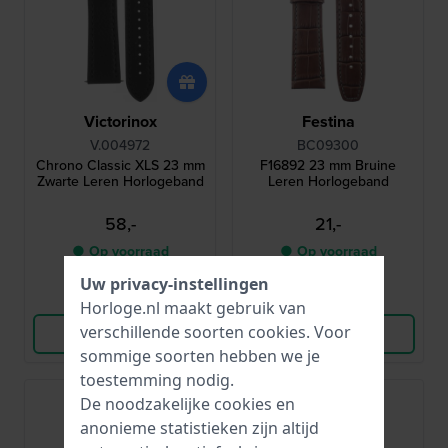
Victorinox
Festina
V.004972
BC09300
Chrono Classic XLS 23 mm
F16892 23 mm Bruine
Zwarte Leren Horlogeband
Leren Horlogeband
58,-
21,-
● Op voorraad
● Op voorraad
Uw privacy-instellingen
Vergelijk
Vergelijk
Horloge.nl maakt gebruik van
verschillende soorten
cookies
. Voor
Bekijk Product
Bekijk Product
sommige soorten hebben we je
toestemming nodig.
De noodzakelijke cookies en
anonieme statistieken zijn altijd