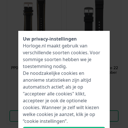
Uw privacy-instellingen
Horloge.nl maakt gebruik van
verschillende soorten
cookies
. Voor
Pulsar
Citizen
sommige soorten hebben we je
PP077X
59-A2W9G-04
toestemming nodig.
PP077X 22 mm Zwart-gele
OF Sporty Aqua Chrono 22
leren band
mm Zwart siliconenrubber
De noodzakelijke cookies en
band
anonieme statistieken zijn altijd
20,-
32,-
automatisch actief; als je op
● Op voorraad
● Op voorraad
"accepteer alle cookies" klikt,
accepteer je ook de optionele
Vergelijk
Vergelijk
cookies. Wanneer je zelf wilt kiezen
welke cookies je aanzet, klik je op
Bekijk Product
Bekijk Product
“cookie instellingen”.