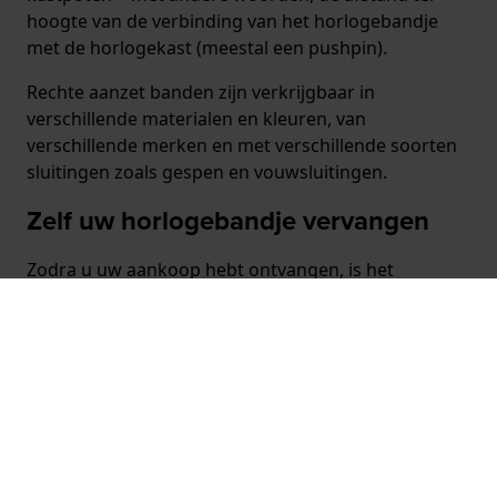
hoogte van de verbinding van het horlogebandje
met de horlogekast (meestal een pushpin).
Rechte aanzet banden zijn verkrijgbaar in
verschillende materialen en kleuren, van
verschillende merken en met verschillende soorten
sluitingen zoals gespen en vouwsluitingen.
Zelf uw horlogebandje vervangen
Zodra u uw aankoop hebt ontvangen, is het
vervangen van het horlogebandje de volgende stap.
Dit is heel eenvoudig. Op
deze pagina
doorlopen we
het proces stap voor stap. Voor u het weet draagt u
een gloednieuw horloge om de pols.
Meld u aan en ontvang €5,- korting op uw