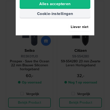
Alles accepteren
Cookie-instellingen
Liever niet
Seiko
Citizen
R03K011J0
59-S54280
Prospex - Save the Ocean
59-S54280 23 mm Zwarte
22 mm Blauwe Siliconen
Leren Horlogeband
horlogeband
60,-
32,-
● Op voorraad
● Nog 1 op voorraad
Vergelijk
Vergelijk
Bekijk Product
Bekijk Product