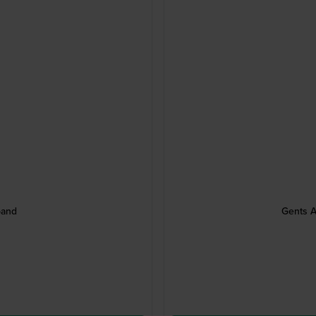
band
Gents A