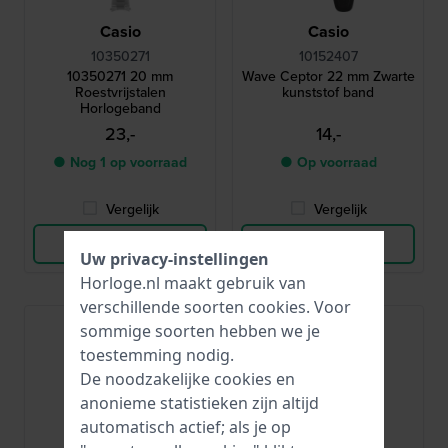
Casio
Casio
10350271
10152407
10350271 20 mm
Wave Ceptor 22 mm Zwarte
Roestvrijstalen
kunststof band
Horlogeband
23,-
14,-
● Nog 1 op voorraad
● Op voorraad
Vergelijk
Vergelijk
Bekijk Product
Bekijk Product
Uw privacy-instellingen
Horloge.nl maakt gebruik van
verschillende soorten
cookies
. Voor
sommige soorten hebben we je
toestemming nodig.
De noodzakelijke cookies en
anonieme statistieken zijn altijd
automatisch actief; als je op