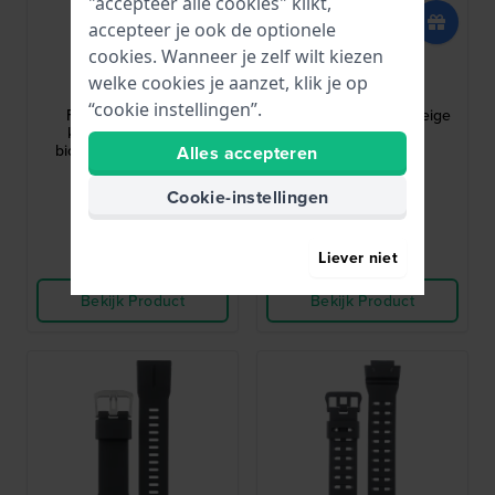
"accepteer alle cookies" klikt,
accepteer je ook de optionele
cookies. Wanneer je zelf wilt kiezen
Casio
Casio
welke cookies je aanzet, klik je op
10672916
10644204
“cookie instellingen”.
F-91 22 mm Blauwe
Vintage Mini 14 mm Beige
kunststof band van
leren band
biologische oorsprong
Alles accepteren
24,-
51,-
Cookie-instellingen
● Op voorraad
● Op voorraad
Liever niet
Vergelijk
Vergelijk
Bekijk Product
Bekijk Product