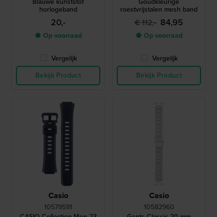
Blauwe kunststof
Goudkleurige
horlogeband
roestvrijstalen mesh band
20,-
84,95
€ 112,-
● Op voorraad
● Op voorraad
Vergelijk
Vergelijk
Bekijk Product
Bekijk Product
Casio
Casio
10579591
10582960
CASIO Collection Men 23
Gents Classic 20 mm