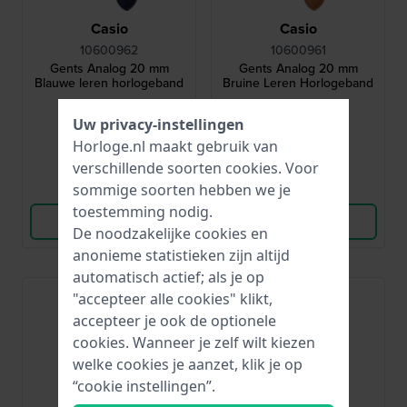
Casio
Casio
10600962
10600961
Gents Analog 20 mm
Gents Analog 20 mm
Blauwe leren horlogeband
Bruine Leren Horlogeband
18,-
18,-
Uw privacy-instellingen
Horloge.nl maakt gebruik van
● Op voorraad
● Op voorraad
verschillende soorten
cookies
. Voor
sommige soorten hebben we je
Vergelijk
Vergelijk
toestemming nodig.
Bekijk Product
Bekijk Product
De noodzakelijke cookies en
anonieme statistieken zijn altijd
automatisch actief; als je op
"accepteer alle cookies" klikt,
accepteer je ook de optionele
cookies. Wanneer je zelf wilt kiezen
welke cookies je aanzet, klik je op
“cookie instellingen”.