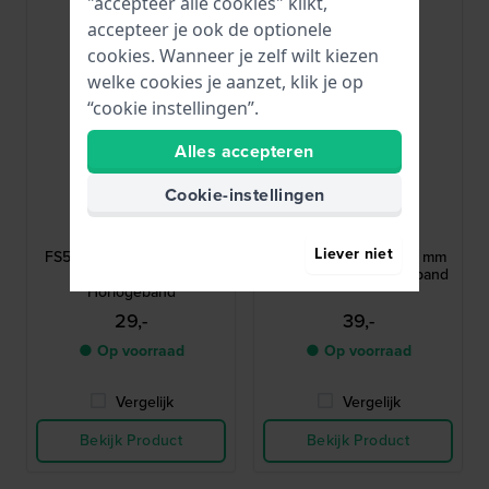
"accepteer alle cookies" klikt,
accepteer je ook de optionele
cookies. Wanneer je zelf wilt kiezen
welke cookies je aanzet, klik je op
“cookie instellingen”.
Alles accepteren
Cookie-instellingen
Fossil
Fossil
AFS5981
AES5274
Liever niet
FS5981 Inscription 22 mm
ES5274 Jacqueline 14 mm
Zwarte Siliconen
Bruine Leren Horlogeband
Horlogeband
29,-
39,-
● Op voorraad
● Op voorraad
Vergelijk
Vergelijk
Bekijk Product
Bekijk Product