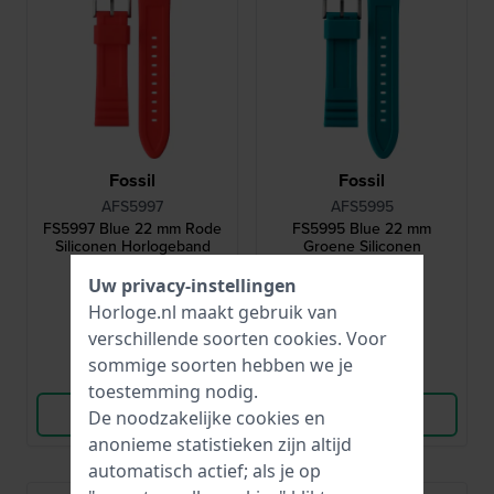
Fossil
Fossil
AFS5997
AFS5995
FS5997 Blue 22 mm Rode
FS5995 Blue 22 mm
Siliconen Horlogeband
Groene Siliconen
Horlogeband
Uw privacy-instellingen
29,-
29,-
Horloge.nl maakt gebruik van
● Op voorraad
● Op voorraad
verschillende soorten
cookies
. Voor
sommige soorten hebben we je
Vergelijk
Vergelijk
toestemming nodig.
Bekijk Product
Bekijk Product
De noodzakelijke cookies en
anonieme statistieken zijn altijd
automatisch actief; als je op