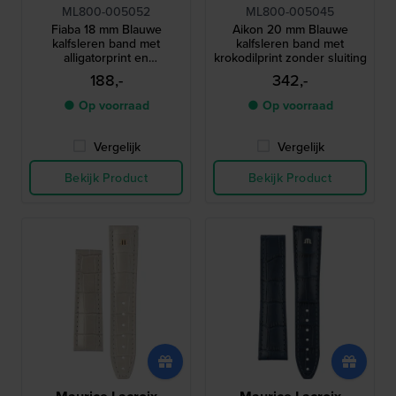
ML800-005052
ML800-005045
Fiaba 18 mm Blauwe
Aikon 20 mm Blauwe
kalfsleren band met
kalfsleren band met
alligatorprint en
krokodilprint zonder sluiting
zilverkleurig logo zonder
188,-
342,-
gesp
● Op voorraad
● Op voorraad
Vergelijk
Vergelijk
Bekijk Product
Bekijk Product