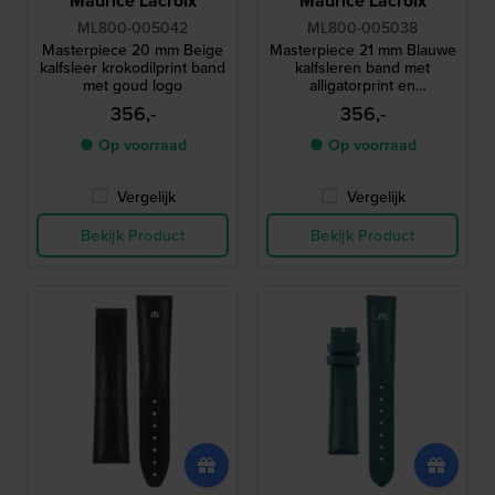
Maurice Lacroix
Maurice Lacroix
ML800-005042
ML800-005038
Masterpiece 20 mm Beige
Masterpiece 21 mm Blauwe
kalfsleer krokodilprint band
kalfsleren band met
met goud logo
alligatorprint en
zilverkleurig logo zonder
356,-
356,-
gesp
● Op voorraad
● Op voorraad
Vergelijk
Vergelijk
Bekijk Product
Bekijk Product