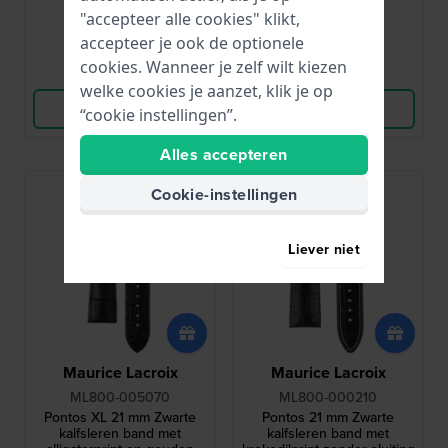
"accepteer alle cookies" klikt,
● Op voorraad
● Op voorraad
accepteer je ook de optionele
cookies. Wanneer je zelf wilt kiezen
Vergelijk
Vergelijk
welke cookies je aanzet, klik je op
Bekijk Product
Bekijk Product
“cookie instellingen”.
Alles accepteren
Cookie-instellingen
Liever niet
Maurice Lacroix
Maurice Lacroix
ML800-005070
ML800-000210
Pontos XL 21 mm Zwarte
Pontos 21 mm Zwarte
kalfsleren band met
kalfsleren band met