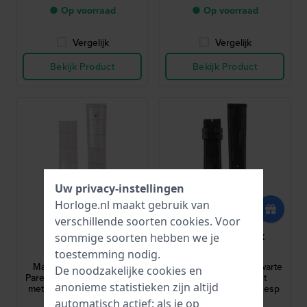
● Op voorraad
● Op voorraad
Vergelijk
Vergelijk
Bekijk Product
Bekijk Product
Uw privacy-instellingen
Horloge.nl maakt gebruik van
verschillende soorten
cookies
. Voor
Maurice Lacroix
Maurice Lacroix
sommige soorten hebben we je
ML800-005072
ML800-005071
toestemming nodig.
Masterpiece XL 20 mm
Eliros XL 20 mm XL Zwarte
De noodzakelijke cookies en
Parelmoerglans leren band
kalfsleren band met
anonieme statistieken zijn altijd
met alligatorprint en goud
alligatorprint zonder gesp
logo zonder gesp
automatisch actief; als je op
134,95
104,95
€ 171,-
€ 134,-