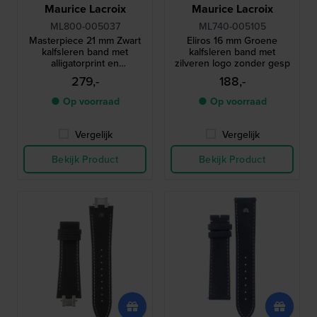
Maurice Lacroix
Maurice Lacroix
ML800-005037
ML740-005105
Masterpiece 21 mm Zwart
Eliros 16 mm Groene
kalfsleren band met
kalfsleren band met
alligatorprint en
zilveren logo zonder gesp
zilverkleurig logo zonder
279,-
188,-
gesp
● Op voorraad
● Op voorraad
Vergelijk
Vergelijk
Bekijk Product
Bekijk Product