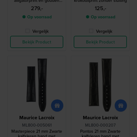
alligatorprint en gouden
krokodilprint zonder sluiting
logo zonder gesp
279,-
125,-
● Op voorraad
● Op voorraad
Vergelijk
Vergelijk
Bekijk Product
Bekijk Product
Maurice Lacroix
Maurice Lacroix
ML800-005061
ML800-000207
Masterpiece 21 mm Zwarte
Pontos 21 mm Zwarte
kalfsleren band met
kalfsleren band met