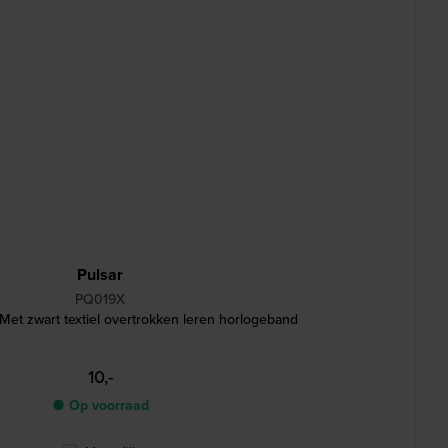
Pulsar
PQ019X
et zwart textiel overtrokken leren horlogeband
10,-
● Op voorraad