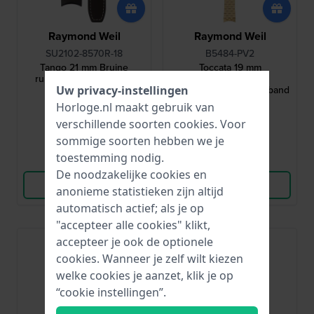
Raymond Weil
Raymond Weil
SU2102-8570R-18
B5484-PV2
Tango 21 mm Bruine
Toccata 19 mm
rubberen band zonder
Goudkleurige
Uw privacy-instellingen
sluiting
roestvrijstalen schakelband
273,-
470,-
Horloge.nl maakt gebruik van
verschillende soorten
cookies
. Voor
● Op voorraad
● Op voorraad
sommige soorten hebben we je
toestemming nodig.
Vergelijk
Vergelijk
De noodzakelijke cookies en
Bekijk Product
Bekijk Product
anonieme statistieken zijn altijd
automatisch actief; als je op
"accepteer alle cookies" klikt,
accepteer je ook de optionele
cookies. Wanneer je zelf wilt kiezen
welke cookies je aanzet, klik je op
“cookie instellingen”.