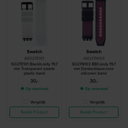
Swatch
Swatch
ASO27E101
ASO27N103
SO27E101 BlackInJelly 19.7
SO27N103 BBCandy 19.7
mm Transparant zwarte
mm Donkerblauw-roze
plastic band
siliconen band
30,-
30,-
● Op voorraad
● Op voorraad
Vergelijk
Vergelijk
Bekijk Product
Bekijk Product