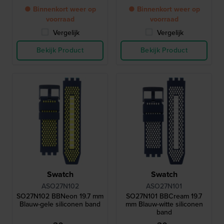
● Binnenkort weer op
● Binnenkort weer op
voorraad
voorraad
Vergelijk
Vergelijk
Bekijk Product
Bekijk Product
Swatch
Swatch
ASO27N102
ASO27N101
SO27N102 BBNeon 19.7 mm
SO27N101 BBCream 19.7
Blauw-gele siliconen band
mm Blauw-witte siliconen
band