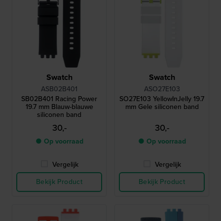
Swatch
Swatch
ASB02B401
ASO27E103
SB02B401 Racing Power
SO27E103 YellowInJelly 19.7
19.7 mm Blauw-blauwe
mm Gele siliconen band
siliconen band
30,-
30,-
● Op voorraad
● Op voorraad
Vergelijk
Vergelijk
Bekijk Product
Bekijk Product