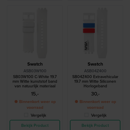
Swatch
Swatch
ASB03W100
ASB04Z400
SB03W100 C-White 19.7
SB04Z400 Extravehicular
mm Witte kunststof band
19.7 mm Witte Siliconen
van natuurlijk materiaal
Horlogeband
15,-
30,-
● Binnenkort weer op
● Binnenkort weer op
voorraad
voorraad
Vergelijk
Vergelijk
Bekijk Product
Bekijk Product