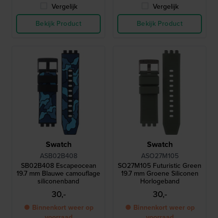
Vergelijk
Vergelijk
Bekijk Product
Bekijk Product
Swatch
Swatch
ASB02B408
ASO27M105
SB02B408 Escapeocean
SO27M105 Futuristic Green
19.7 mm Blauwe camouflage
19.7 mm Groene Siliconen
siliconenband
Horlogeband
30,-
30,-
● Binnenkort weer op
● Binnenkort weer op
voorraad
voorraad