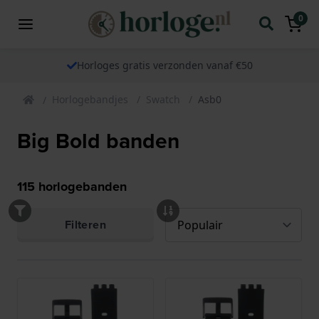
0
Horloges gratis verzonden vanaf €50
Horlogebandjes
Swatch
Asb0
Big Bold banden
115
horlogebanden
Filteren