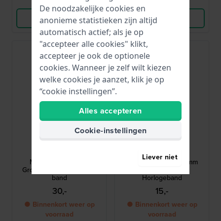
Vergelijk
Vergelijk
De noodzakelijke cookies en
Bekijk Product
Bekijk Product
anonieme statistieken zijn altijd
automatisch actief; als je op
"accepteer alle cookies" klikt,
accepteer je ook de optionele
cookies. Wanneer je zelf wilt kiezen
welke cookies je aanzet, klik je op
“cookie instellingen”.
Alles accepteren
Cookie-instellingen
Swatch
Swatch
ASB05P100
ASB03N101
Liever niet
Misty Cliffs 19.7 mm
SB03N101 Blite 19.7 mm
Groente textiel-siliconen
Witte Siliconen
band
Horlogeband
30,-
15,-
● Binnenkort weer op
● Binnenkort weer op
voorraad
voorraad