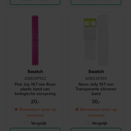
Swatch
Swatch
ASB05P102
ASB02K100
Pink Joy 19.7 mm Roze
Neon Jelly 19.7 mm
plastic band van
Transparante siliconen
biologische oorsprong
band
20,-
30,-
● Binnenkort weer op
● Binnenkort weer op
voorraad
voorraad
Vergelijk
Vergelijk