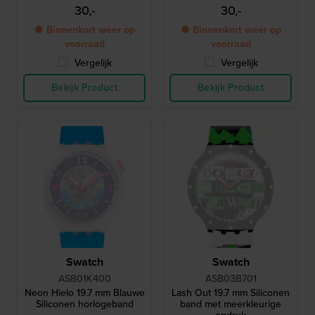
30,-
30,-
● Binnenkort weer op
● Binnenkort weer op
voorraad
voorraad
Vergelijk
Vergelijk
Bekijk Product
Bekijk Product
Swatch
Swatch
ASB01K400
ASB03B701
Neon Hielo 19.7 mm Blauwe
Lash Out 19.7 mm Siliconen
Siliconen horlogeband
band met meerkleurige