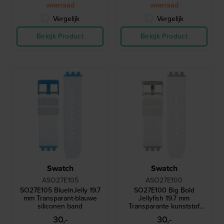
voorraad
voorraad
Vergelijk
Vergelijk
Bekijk Product
Bekijk Product
Swatch
Swatch
ASO27E105
ASO27E100
SO27E105 BlueInJelly 19.7
SO27E100 Big Bold
mm Transparant-blauwe
Jellyfish 19.7 mm
siliconen band
Transparante kunststof
band
30,-
30,-