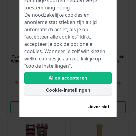
sommige soorten hebben we je
toestemming nodig.
De noodzakelijke cookies en
anonieme statistieken zijn altijd
automatisch actief; als je op
"accepteer alle cookies" klikt,
Swatch
Swatch
accepteer je ook de optionele
AYLS451
AYLG405G
cookies. Wanneer je zelf wilt kiezen
YLS451 Mezzanotte 17 mm
YLG405G Last Run 17 mm
welke cookies je aanzet, klik je op
Witte siliconenrubber band
goud gecoate stalen
“cookie instellingen”.
schakelband
30,-
45,-
Alles accepteren
● Binnenkort weer op
● Binnenkort weer op
voorraad
voorraad
Cookie-instellingen
Vergelijk
Vergelijk
Liever niet
Bekijk Product
Bekijk Product