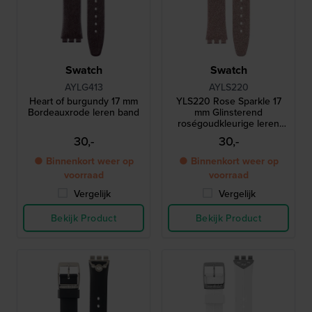
Swatch
Swatch
AYLG413
AYLS220
Heart of burgundy 17 mm
YLS220 Rose Sparkle 17
Bordeauxrode leren band
mm Glinsterend
roségoudkleurige leren
band
30,-
30,-
● Binnenkort weer op
● Binnenkort weer op
voorraad
voorraad
Vergelijk
Vergelijk
Bekijk Product
Bekijk Product