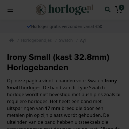
0
Horloges gratis verzonden vanaf €50
Horlogebandjes
Swatch
Ayl
Irony Small (kast 32.8mm)
Horlogebanden
Op deze pagina vindt u banden voor Swatch
Irony
Small
horloges. De band van dit type Swatch
horloge wordt niet bevestigd met push pins zoals bij
reguliere horloges. Het heeft een band met
uitsparingen van
17 mm
breed die door een
metalen pin op zijn plaats wordt gehouden. De
uiteinden van de band hebben uitsteeksels die
corresponderen met de vorm van de kast. Alleen de