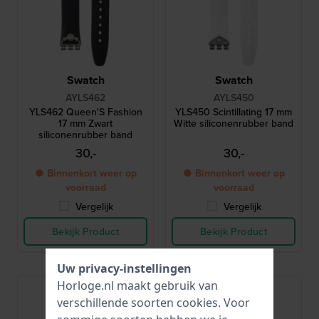
Swatch
Swatch
AYLS462
AYLS450
YLS462 Queen'S Fashion
YLS450 Scintillating 17 mm
17 mm Zwart
Witte siliconenrubber band
siliconenrubber band
30,-
30,-
● Binnenkort weer op
● Binnenkort weer op
voorraad
voorraad
Vergelijk
Vergelijk
Bekijk Product
Bekijk Product
Uw privacy-instellingen
Horloge.nl maakt gebruik van
verschillende soorten
cookies
. Voor