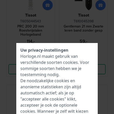
Tissot
Tissot
T605044543
T610045398
PRC 200 20 mm
Gentleman 21 mm Zwarte
Roestvrijstalen
leren band zonder gesp
Horlogeband
114,-
59,-
● Op voorraad
● Op voorraad
Uw privacy-instellingen
Horloge.nl maakt gebruik van
Vergelijk
Vergelijk
verschillende soorten
cookies
. Voor
sommige soorten hebben we je
Bekijk Product
Bekijk Product
toestemming nodig.
De noodzakelijke cookies en
anonieme statistieken zijn altijd
automatisch actief; als je op
"accepteer alle cookies" klikt,
accepteer je ook de optionele
cookies. Wanneer je zelf wilt kiezen