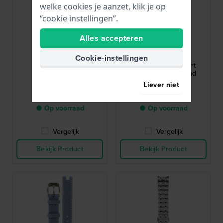
welke cookies je aanzet, klik je op
“cookie instellingen”.
Alles accepteren
Tissot
Tissot
T605044596
T603042599
Cookie-instellingen
Gentleman 21 mm
Seastar 22 mm Zwart
Roestvrijstalen
siliconenrubber band
Horlogeband
Liever niet
114,-
47,-
● Op voorraad
● Op voorraad
Vergelijk
Vergelijk
Bekijk Product
Bekijk Product