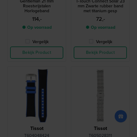
Gentleman 21 mm
T-Touch Connect Solar 23
Roestvrijstalen
mm Zwarte rubber band
Horlogeband
met titanium gesp
114,-
72,-
● Op voorraad
● Op voorraad
Vergelijk
Vergelijk
Bekijk Product
Bekijk Product
Tissot
Tissot
T604048424
T605028311