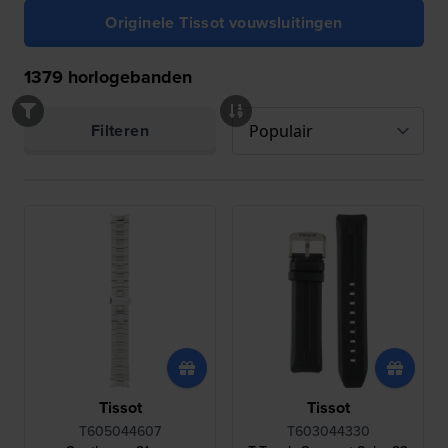
Originele Tissot vouwsluitingen
1379
horlogebanden
Filteren
Tissot
Tissot
T605044607
T603044330