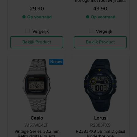
horloge met roestvrijstalen
armband
29,90
49,90
● Op voorraad
● Op voorraad
Vergelijk
Vergelijk
Bekijk Product
Bekijk Product
Nieuw
Casio
Lorus
A159WE-1EF
R2383PX9
Vintage Series 33.2 mm
R2383PX9 36 mm Digitaal
Retro digitaal quartz
kinderhorloge