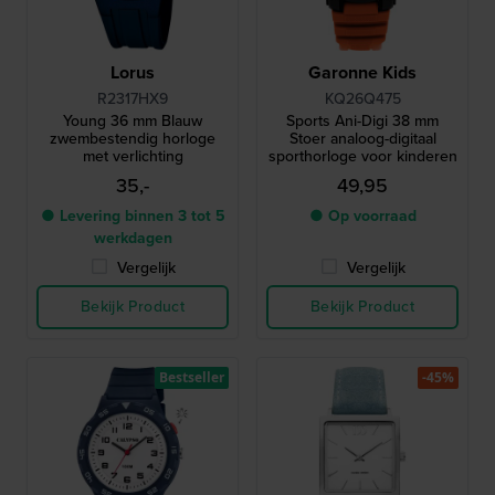
Lorus
Garonne Kids
R2317HX9
KQ26Q475
Young 36 mm Blauw
Sports Ani-Digi 38 mm
zwembestendig horloge
Stoer analoog-digitaal
met verlichting
sporthorloge voor kinderen
35,-
49,95
● Levering binnen 3 tot 5
● Op voorraad
werkdagen
Vergelijk
Vergelijk
Bekijk Product
Bekijk Product
Bestseller
-45%