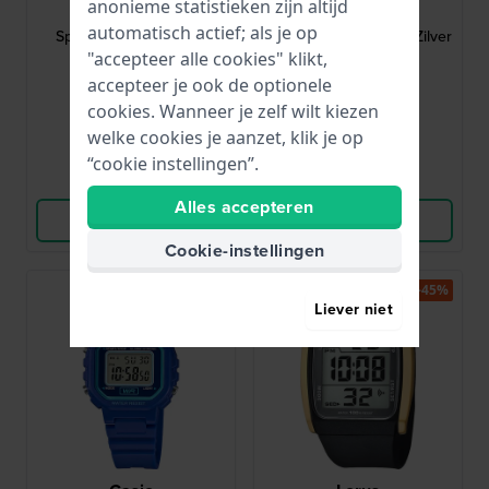
anonieme statistieken zijn altijd
KQ23Q475
A168WEM-7EF
automatisch actief; als je op
Sports Ani-Digi 38 mm
Retro Mirror 36.3 mm Zilver
Analoog-Digitaal
digitaal horloge
"accepteer alle cookies" klikt,
kinderhorloge
accepteer je ook de optionele
49,95
49,90
cookies. Wanneer je zelf wilt kiezen
● Op voorraad
● Op voorraad
welke cookies je aanzet, klik je op
“cookie instellingen”.
Vergelijk
Vergelijk
Alles accepteren
Bekijk Product
Bekijk Product
Cookie-instellingen
Bestseller
-45%
Liever niet