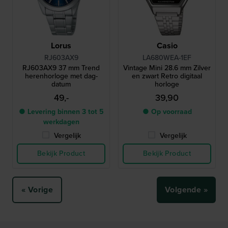
Lorus
Casio
RJ603AX9
LA680WEA-1EF
RJ603AX9 37 mm Trend
Vintage Mini 28.6 mm Zilver
herenhorloge met dag-
en zwart Retro digitaal
datum
horloge
49,-
39,90
● Levering binnen 3 tot 5
● Op voorraad
werkdagen
Vergelijk
Vergelijk
Bekijk Product
Bekijk Product
« Vorige
Volgende »