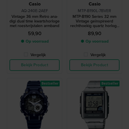
Casio
Casio
AQ-240E-2AEF
MTP-B190L-7BVER
Vintage 36 mm Retro ana-
MTP-B190 Series 32 mm
digi dual time kwartshorloge
Vintage geïnspireerd
met roestvrijstalen armband
rechthoekig quartz horloge
met Romeinse indexen
59,90
89,90
● Op voorraad
● Op voorraad
Vergelijk
Vergelijk
Bekijk Product
Bekijk Product
Bestseller
Bestseller