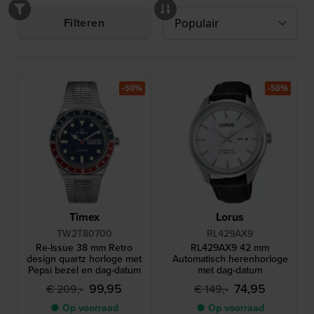
Filteren
-50%
-50%
Timex
Lorus
TW2T80700
RL429AX9
Re-Issue 38 mm Retro
RL429AX9 42 mm
design quartz horloge met
Automatisch herenhorloge
Pepsi bezel en dag-datum
met dag-datum
99,95
74,95
€ 209,-
€ 149,-
● Op voorraad
● Op voorraad