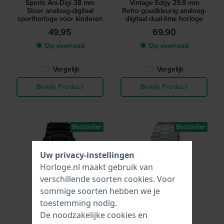
Sports Ani-Digi 38 mm
Vintage Edgy 29.8 mm
Stoer analoog-digitaal
Retro goudkleurig analoog-
sporthorloge voor kinderen
digitaal dual-time horloge
49,95
69,90
● Op voorraad
● Op voorraad
Vergelijk
Vergelijk
Bekijk Product
Bekijk Product
Bestseller
Bestseller
Uw privacy-instellingen
Horloge.nl maakt gebruik van
verschillende soorten
cookies
. Voor
sommige soorten hebben we je
toestemming nodig.
De noodzakelijke cookies en
Garonne Kids
Casio