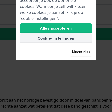
accepteer je ook de optionele
cookies. Wanneer je zelf wilt kiezen
welke cookies je aanzet, klik je op
“cookie instellingen”.
Alles accepteren
Plaats in wenslijst
Cookie-instellingen
Liever niet
wordt aan het horloge bevestigd door middel van bandpen
rechte aanzet wat betekent dat deze band geschikt is voor