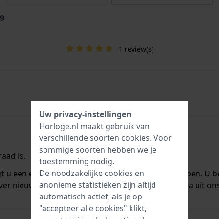
99
1 review(s)
Uw privacy-instellingen
Horloge.nl maakt gebruik van
verschillende soorten
cookies
. Voor
sommige soorten hebben we je
aad is.
toestemming nodig.
De noodzakelijke cookies en
ngt u een e-mail zodra we het weer op voorraad hebben. U b
anonieme statistieken zijn altijd
ver nieuwe voorraad. Het wordt onmiddellijk daarna uit on
automatisch actief; als je op
"accepteer alle cookies" klikt,