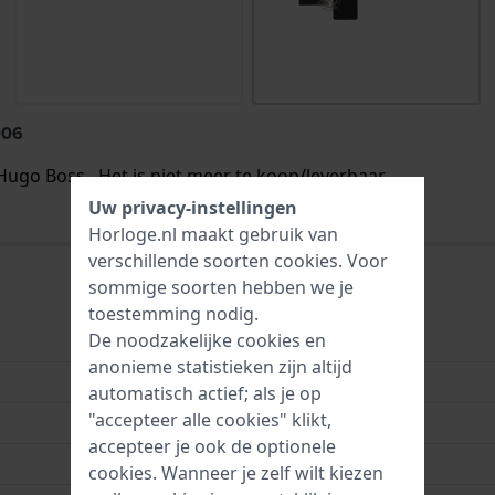
006
Hugo Boss . Het is niet meer te koop/leverbaar.
Uw privacy-instellingen
Horloge.nl maakt gebruik van
verschillende soorten
cookies
. Voor
sommige soorten hebben we je
toestemming nodig.
De noodzakelijke cookies en
Siliconen
anonieme statistieken zijn altijd
24 mm
automatisch actief; als je op
"accepteer alle cookies" klikt,
24 mm
accepteer je ook de optionele
22 mm
cookies. Wanneer je zelf wilt kiezen