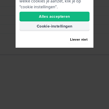
welke cookies je aanzet, klik je op
Zwart
“cookie instellingen”.
Gesp
Alles accepteren
Zilver
Cookie-instellingen
Bandpennen
Ja
Liever niet