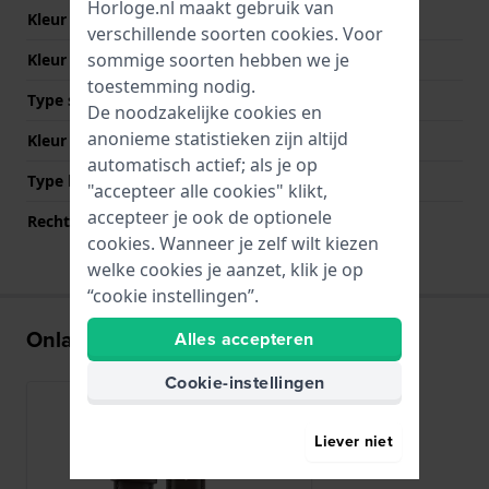
Horloge.nl maakt gebruik van
Kleur Band
Bruin
verschillende soorten
cookies
. Voor
sommige soorten hebben we je
Kleur stiksel
Bruin
toestemming nodig.
Type sluiting
Gesp
De noodzakelijke cookies en
anonieme statistieken zijn altijd
Kleur sluiting
Zilver
automatisch actief; als je op
Type bevestiging
Bandpennen
"accepteer alle cookies" klikt,
accepteer je ook de optionele
Rechte bandaanzet
Ja
cookies. Wanneer je zelf wilt kiezen
welke cookies je aanzet, klik je op
“cookie instellingen”.
Onlangs bekeken
Alles accepteren
Cookie-instellingen
Liever niet