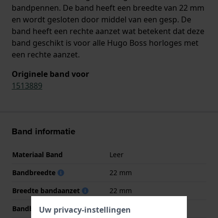
bandpennen. De band heeft een breedte van 22 mm
en wordt gesloten door middel van een gesp. De
band heeft een rechte aanzet wat betekent dat deze
band geschikt is voor alle Hugo Boss horloges met
een rechte aanzet.
Originele band voor
1513889
Band informatie
Materiaal Band
Leer
Bandbreedte
22 mm
Breedte bandaanzet
22 mm
Bandbreedte bij sluiting
20 mm
Uw privacy-instellingen