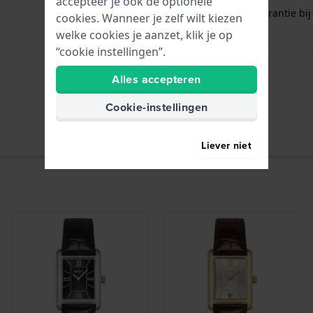
accepteer je ook de optionele
Gratis
1 jaar extra garantie bij
cookies. Wanneer je zelf wilt kiezen
welke cookies je aanzet, klik je op
“cookie instellingen”.
Alles accepteren
Uren - Analoge wijzer
Cookie-instellingen
Liever niet