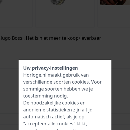
Hugo Boss . Het is niet meer te koop/leverbaar.
Uw privacy-instellingen
Horloge.nl maakt gebruik van
verschillende soorten
cookies
. Voor
HB1514201
sommige soorten hebben we je
toestemming nodig.
7613272614115
De noodzakelijke cookies en
42 mm
anonieme statistieken zijn altijd
automatisch actief; als je op
10 Bar (zwemmen)
"accepteer alle cookies" klikt,
2 jaar garantie