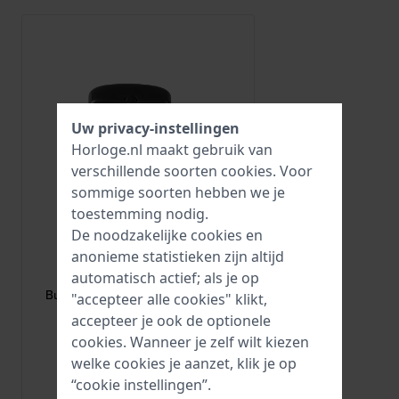
Uw privacy-instellingen
Horloge.nl maakt gebruik van
verschillende soorten
cookies
. Voor
sommige soorten hebben we je
toestemming nodig.
De noodzakelijke cookies en
HWG
anonieme statistieken zijn altijd
automatisch actief; als je op
BUCKLE-16-B
Buckle Zwart gecoate gesp 16mm
"accepteer alle cookies" klikt,
accepteer je ook de optionele
cookies. Wanneer je zelf wilt kiezen
2,95
welke cookies je aanzet, klik je op
● Op voorraad
“cookie instellingen”.