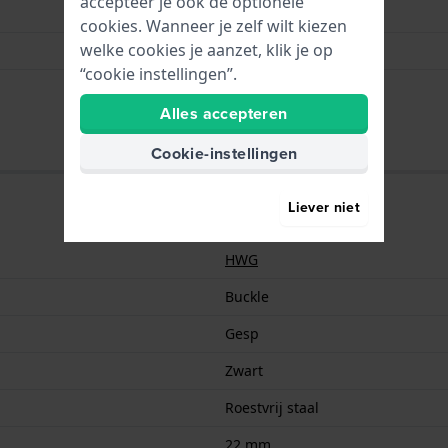
accepteer je ook de optionele
Zwart
cookies. Wanneer je zelf wilt kiezen
welke cookies je aanzet, klik je op
Roestvrij staal
“cookie instellingen”.
22 mm
Alles accepteren
Cookie-instellingen
Liever niet
HWG
Buckle
Gesp
Zwart
Roestvrij staal
22 mm