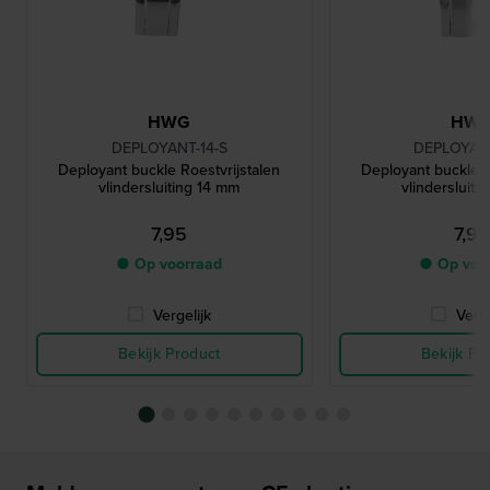
HWG
HW
DEPLOYANT-14-S
DEPLOYANT
Deployant buckle Roestvrijstalen
Deployant buckle R
vlindersluiting 14 mm
vlindersluiti
7,95
7,95
● Op voorraad
● Op voo
Vergelijk
Verge
Bekijk Product
Bekijk Pr