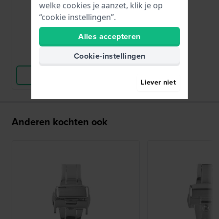
vlindersluiting 12 mm
welke cookies je aanzet, klik je op
“cookie instellingen”.
7,95
● Op voorraad
Alles accepteren
Cookie-instellingen
Vergelijk
Bekijk Product
Liever niet
Anderen kochten ook