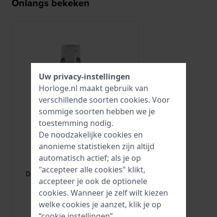
Onlangs bekeken
Uw privacy-instellingen
Horloge.nl maakt gebruik van
verschillende soorten
cookies
. Voor
sommige soorten hebben we je
toestemming nodig.
De noodzakelijke cookies en
anonieme statistieken zijn altijd
HWG
automatisch actief; als je op
DEPLOYANT-16-S
"accepteer alle cookies" klikt,
Deployant buckle Roestvrijstalen
accepteer je ook de optionele
vlindersluiting 16 mm
cookies. Wanneer je zelf wilt kiezen
7,95
welke cookies je aanzet, klik je op
“cookie instellingen”.
● Op voorraad