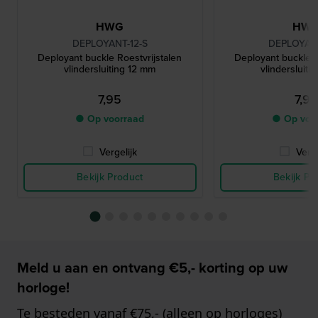
HWG
HW
DEPLOYANT-12-S
DEPLOYANT
Deployant buckle Roestvrijstalen
Deployant buckle R
vlindersluiting 12 mm
vlindersluiti
7,95
7,95
● Op voorraad
● Op voo
Vergelijk
Verge
Bekijk Product
Bekijk Pr
Meld u aan en ontvang €5,- korting op uw
horloge!
Te besteden vanaf €75,- (alleen op horloges)